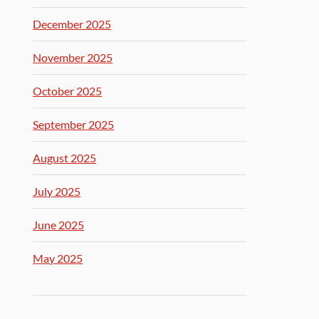
December 2025
November 2025
October 2025
September 2025
August 2025
July 2025
June 2025
May 2025