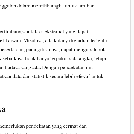
unggulan dalam memilih angka untuk taruhan
pertimbangkan faktor eksternal yang dapat
 Taiwan. Misalnya, ada kalanya kejadian tertentu
eserta dan, pada gilirannya, dapat mengubah pola
tik sebaiknya tidak hanya terpaku pada angka, tetapi
an budaya yang ada. Dengan pendekatan ini,
an data dan statistik secara lebih efektif untuk
ka
memerlukan pendekatan yang cermat dan