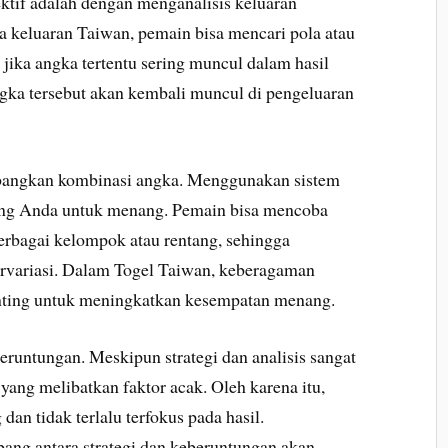
fektif adalah dengan menganalisis keluaran
a keluaran Taiwan, pemain bisa mencari pola atau
jika angka tertentu sering muncul dalam hasil
gka tersebut akan kembali muncul di pengeluaran
mbangkan kombinasi angka. Menggunakan sistem
ang Anda untuk menang. Pemain bisa mencoba
erbagai kelompok atau rentang, sehingga
ervariasi. Dalam Togel Taiwan, keberagaman
enting untuk meningkatkan kesempatan menang.
runtungan. Meskipun strategi dan analisis sangat
yang melibatkan faktor acak. Oleh karena itu,
dan tidak terlalu terfokus pada hasil.
ng antara strategi dan keberuntungan akan