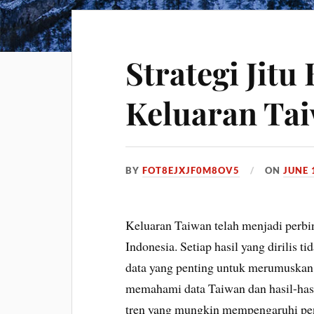
Strategi Jitu
Keluaran Tai
BY
FOT8EJXJF0M8OV5
ON
JUNE 
Keluaran Taiwan telah menjadi perbi
Indonesia. Setiap hasil yang dirilis ti
data yang penting untuk merumuskan 
memahami data Taiwan dan hasil-hasi
tren yang mungkin mempengaruhi pen