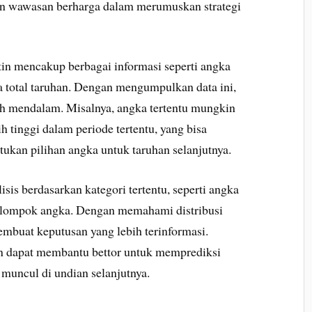
n wawasan berharga dalam merumuskan strategi
tin mencakup berbagai informasi seperti angka
ta total taruhan. Dengan mengumpulkan data ini,
ih mendalam. Misalnya, angka tertentu mungkin
h tinggi dalam periode tertentu, yang bisa
ukan pilihan angka untuk taruhan selanjutnya.
sis berdasarkan kategori tertentu, seperti angka
kelompok angka. Dengan memahami distribusi
embuat keputusan yang lebih terinformasi.
ten dapat membantu bettor untuk memprediksi
muncul di undian selanjutnya.