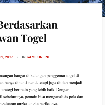
 Berdasarkan
wan Togel
11, 2026
IN
GAME ONLINE
ncangan hangat di kalangan penggemar togel di
dak hanya dinanti-nanti, tetapi juga diolah menjadi
strategi bermain yang lebih baik. Dengan
l sebelumnya, pemain bisa menganalisis pola dan
geluaran angka-angka berikutnya.