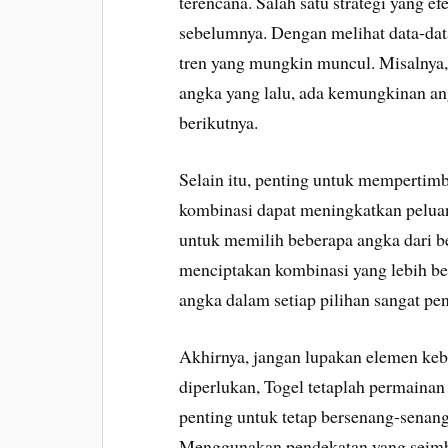
terencana. Salah satu strategi yang e
sebelumnya. Dengan melihat data-dat
tren yang mungkin muncul. Misalnya, 
angka yang lalu, ada kemungkinan an
berikutnya.
Selain itu, penting untuk memperti
kombinasi dapat meningkatkan pelu
untuk memilih beberapa angka dari b
menciptakan kombinasi yang lebih b
angka dalam setiap pilihan sangat p
Akhirnya, jangan lupakan elemen kebe
diperlukan, Togel tetaplah permainan 
penting untuk tetap bersenang-senang 
Menggunakan pendekatan yang seimba