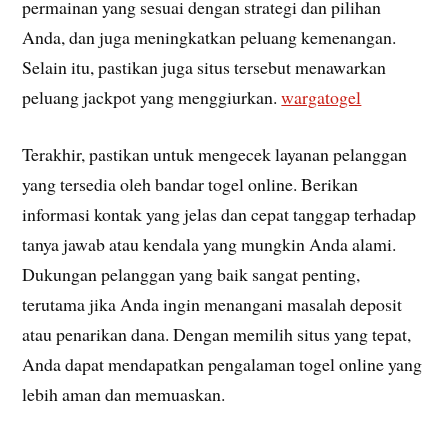
permainan yang sesuai dengan strategi dan pilihan
Anda, dan juga meningkatkan peluang kemenangan.
Selain itu, pastikan juga situs tersebut menawarkan
peluang jackpot yang menggiurkan.
wargatogel
Terakhir, pastikan untuk mengecek layanan pelanggan
yang tersedia oleh bandar togel online. Berikan
informasi kontak yang jelas dan cepat tanggap terhadap
tanya jawab atau kendala yang mungkin Anda alami.
Dukungan pelanggan yang baik sangat penting,
terutama jika Anda ingin menangani masalah deposit
atau penarikan dana. Dengan memilih situs yang tepat,
Anda dapat mendapatkan pengalaman togel online yang
lebih aman dan memuaskan.