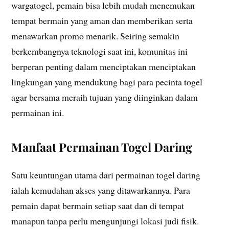
wargatogel, pemain bisa lebih mudah menemukan
tempat bermain yang aman dan memberikan serta
menawarkan promo menarik. Seiring semakin
berkembangnya teknologi saat ini, komunitas ini
berperan penting dalam menciptakan menciptakan
lingkungan yang mendukung bagi para pecinta togel
agar bersama meraih tujuan yang diinginkan dalam
permainan ini.
Manfaat Permainan Togel Daring
Satu keuntungan utama dari permainan togel daring
ialah kemudahan akses yang ditawarkannya. Para
pemain dapat bermain setiap saat dan di tempat
manapun tanpa perlu mengunjungi lokasi judi fisik.