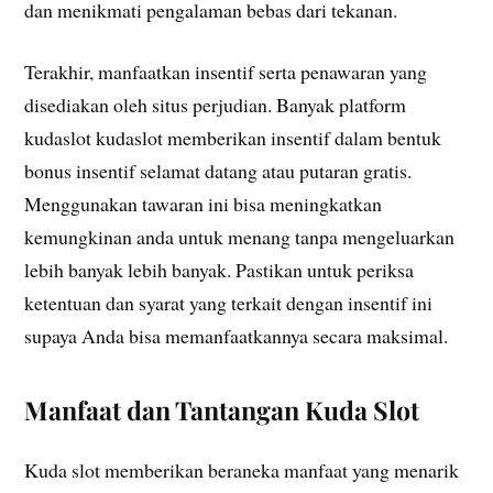
dan menikmati pengalaman bebas dari tekanan.
Terakhir, manfaatkan insentif serta penawaran yang
disediakan oleh situs perjudian. Banyak platform
kudaslot kudaslot memberikan insentif dalam bentuk
bonus insentif selamat datang atau putaran gratis.
Menggunakan tawaran ini bisa meningkatkan
kemungkinan anda untuk menang tanpa mengeluarkan
lebih banyak lebih banyak. Pastikan untuk periksa
ketentuan dan syarat yang terkait dengan insentif ini
supaya Anda bisa memanfaatkannya secara maksimal.
Manfaat dan Tantangan Kuda Slot
Kuda slot memberikan beraneka manfaat yang menarik