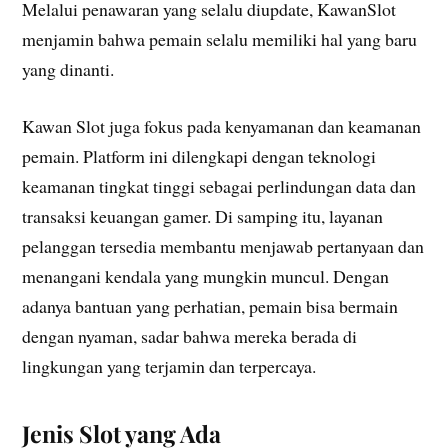
Melalui penawaran yang selalu diupdate, KawanSlot
menjamin bahwa pemain selalu memiliki hal yang baru
yang dinanti.
Kawan Slot juga fokus pada kenyamanan dan keamanan
pemain. Platform ini dilengkapi dengan teknologi
keamanan tingkat tinggi sebagai perlindungan data dan
transaksi keuangan gamer. Di samping itu, layanan
pelanggan tersedia membantu menjawab pertanyaan dan
menangani kendala yang mungkin muncul. Dengan
adanya bantuan yang perhatian, pemain bisa bermain
dengan nyaman, sadar bahwa mereka berada di
lingkungan yang terjamin dan terpercaya.
Jenis Slot yang Ada