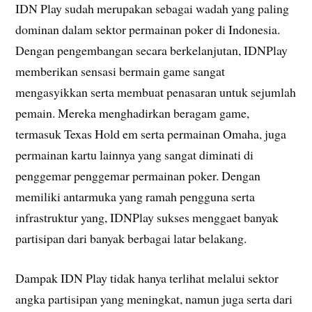
IDN Play sudah merupakan sebagai wadah yang paling
dominan dalam sektor permainan poker di Indonesia.
Dengan pengembangan secara berkelanjutan, IDNPlay
memberikan sensasi bermain game sangat
mengasyikkan serta membuat penasaran untuk sejumlah
pemain. Mereka menghadirkan beragam game,
termasuk Texas Hold em serta permainan Omaha, juga
permainan kartu lainnya yang sangat diminati di
penggemar penggemar permainan poker. Dengan
memiliki antarmuka yang ramah pengguna serta
infrastruktur yang, IDNPlay sukses menggaet banyak
partisipan dari banyak berbagai latar belakang.
Dampak IDN Play tidak hanya terlihat melalui sektor
angka partisipan yang meningkat, namun juga serta dari