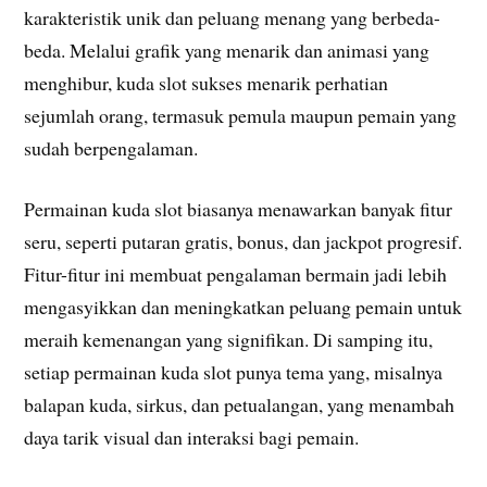
karakteristik unik dan peluang menang yang berbeda-
beda. Melalui grafik yang menarik dan animasi yang
menghibur, kuda slot sukses menarik perhatian
sejumlah orang, termasuk pemula maupun pemain yang
sudah berpengalaman.
Permainan kuda slot biasanya menawarkan banyak fitur
seru, seperti putaran gratis, bonus, dan jackpot progresif.
Fitur-fitur ini membuat pengalaman bermain jadi lebih
mengasyikkan dan meningkatkan peluang pemain untuk
meraih kemenangan yang signifikan. Di samping itu,
setiap permainan kuda slot punya tema yang, misalnya
balapan kuda, sirkus, dan petualangan, yang menambah
daya tarik visual dan interaksi bagi pemain.