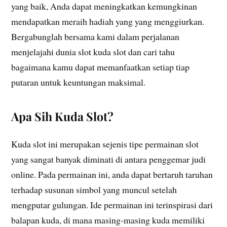
yang baik, Anda dapat meningkatkan kemungkinan
mendapatkan meraih hadiah yang yang menggiurkan.
Bergabunglah bersama kami dalam perjalanan
menjelajahi dunia slot kuda slot dan cari tahu
bagaimana kamu dapat memanfaatkan setiap tiap
putaran untuk keuntungan maksimal.
Apa Sih Kuda Slot?
Kuda slot ini merupakan sejenis tipe permainan slot
yang sangat banyak diminati di antara penggemar judi
online. Pada permainan ini, anda dapat bertaruh taruhan
terhadap susunan simbol yang muncul setelah
mengputar gulungan. Ide permainan ini terinspirasi dari
balapan kuda, di mana masing-masing kuda memiliki