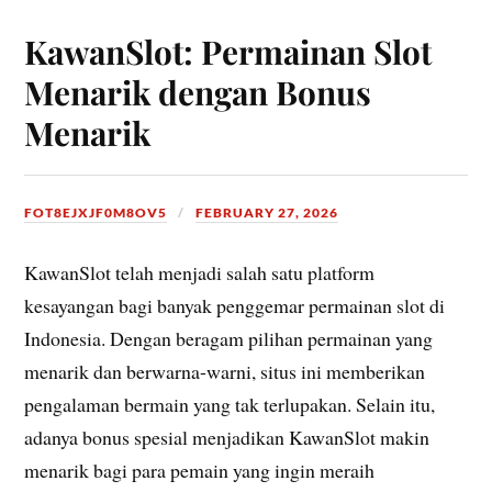
KawanSlot: Permainan Slot
Menarik dengan Bonus
Menarik
FOT8EJXJF0M8OV5
FEBRUARY 27, 2026
KawanSlot telah menjadi salah satu platform
kesayangan bagi banyak penggemar permainan slot di
Indonesia. Dengan beragam pilihan permainan yang
menarik dan berwarna-warni, situs ini memberikan
pengalaman bermain yang tak terlupakan. Selain itu,
adanya bonus spesial menjadikan KawanSlot makin
menarik bagi para pemain yang ingin meraih