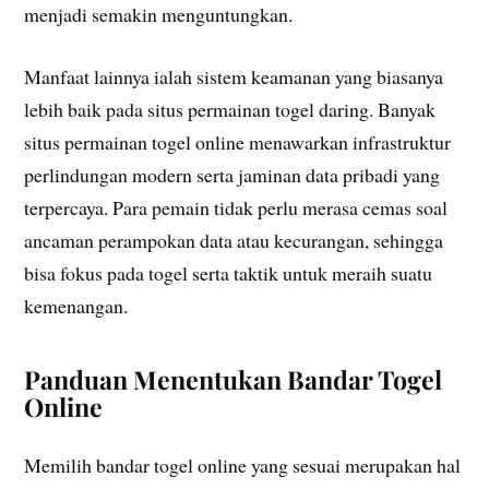
menjadi semakin menguntungkan.
Manfaat lainnya ialah sistem keamanan yang biasanya
lebih baik pada situs permainan togel daring. Banyak
situs permainan togel online menawarkan infrastruktur
perlindungan modern serta jaminan data pribadi yang
terpercaya. Para pemain tidak perlu merasa cemas soal
ancaman perampokan data atau kecurangan, sehingga
bisa fokus pada togel serta taktik untuk meraih suatu
kemenangan.
Panduan Menentukan Bandar Togel
Online
Memilih bandar togel online yang sesuai merupakan hal