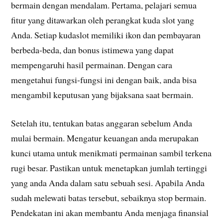
bermain dengan mendalam. Pertama, pelajari semua
fitur yang ditawarkan oleh perangkat kuda slot yang
Anda. Setiap kudaslot memiliki ikon dan pembayaran
berbeda-beda, dan bonus istimewa yang dapat
mempengaruhi hasil permainan. Dengan cara
mengetahui fungsi-fungsi ini dengan baik, anda bisa
mengambil keputusan yang bijaksana saat bermain.
Setelah itu, tentukan batas anggaran sebelum Anda
mulai bermain. Mengatur keuangan anda merupakan
kunci utama untuk menikmati permainan sambil terkena
rugi besar. Pastikan untuk menetapkan jumlah tertinggi
yang anda Anda dalam satu sebuah sesi. Apabila Anda
sudah melewati batas tersebut, sebaiknya stop bermain.
Pendekatan ini akan membantu Anda menjaga finansial