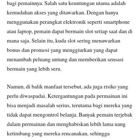
bagi pemainnya. Salah satu keuntungan utama adalah
kemudahan akses yang ditawarkan. Dengan hanya
menggunakan perangkat elektronik seperti smartphone
atau laptop, pemain dapat bermain slot setiap saat dan di
mana saja. Selain itu, kuda slot sering menawarkan
bonus dan promosi yang menggiurkan yang dapat
menambah peluang untung dan memberikan sensasi
bermain yang lebih seru.
Namun, di balik manfaat tersebut, ada juga risiko yang
perlu diwaspadai. Ketergantungan pada permainan ini
bisa menjadi masalah serius, terutama bagi mereka yang
tidak dapat mengontrol belanja. Banyak pemain terjebak
dalam permainan dan menghabiskan lebih lama uang
ketimbang yang mereka rencanakan, sehingga