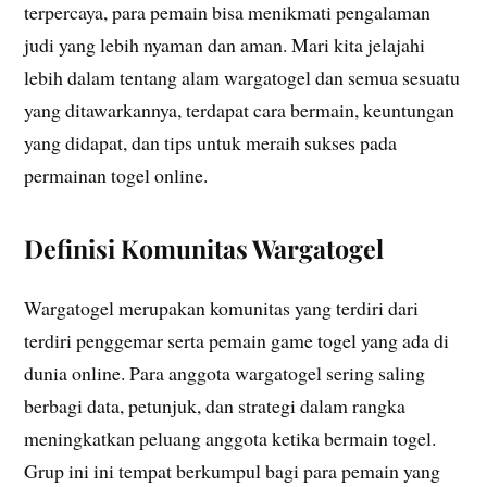
terpercaya, para pemain bisa menikmati pengalaman
judi yang lebih nyaman dan aman. Mari kita jelajahi
lebih dalam tentang alam wargatogel dan semua sesuatu
yang ditawarkannya, terdapat cara bermain, keuntungan
yang didapat, dan tips untuk meraih sukses pada
permainan togel online.
Definisi Komunitas Wargatogel
Wargatogel merupakan komunitas yang terdiri dari
terdiri penggemar serta pemain game togel yang ada di
dunia online. Para anggota wargatogel sering saling
berbagi data, petunjuk, dan strategi dalam rangka
meningkatkan peluang anggota ketika bermain togel.
Grup ini ini tempat berkumpul bagi para pemain yang