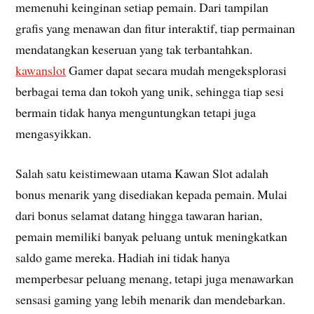
memenuhi keinginan setiap pemain. Dari tampilan
grafis yang menawan dan fitur interaktif, tiap permainan
mendatangkan keseruan yang tak terbantahkan.
kawanslot
Gamer dapat secara mudah mengeksplorasi
berbagai tema dan tokoh yang unik, sehingga tiap sesi
bermain tidak hanya menguntungkan tetapi juga
mengasyikkan.
Salah satu keistimewaan utama Kawan Slot adalah
bonus menarik yang disediakan kepada pemain. Mulai
dari bonus selamat datang hingga tawaran harian,
pemain memiliki banyak peluang untuk meningkatkan
saldo game mereka. Hadiah ini tidak hanya
memperbesar peluang menang, tetapi juga menawarkan
sensasi gaming yang lebih menarik dan mendebarkan.