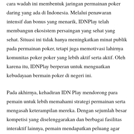
cara wadah ini membentuk jaringan permainan poker
daring yang ada di Indonesia. Melalui penawaran
intensif dan bonus yang menarik, IDNPlay telah
membangun ekosistem persaingan yang sehat yang
sehat. Situasi ini tidak hanya meningkatkan minat publik
pada permainan poker, tetapi juga memotivasi lahirnya
komunitas poker poker yang lebih aktif serta aktif. Oleh
karena itu, IDNPlay berperan untuk menguatkan
kebudayaan bermain poker di negeri ini.
Pada akhirnya, kehadiran IDN Play mendorong para
pemain untuk lebih memahami strategi permainan serta
mengasah keterampilan mereka. Dengan sejumlah besar
kompetisi yang diselenggarakan dan berbagai fasilitas
interaktif lainnya, pemain mendapatkan peluang agar