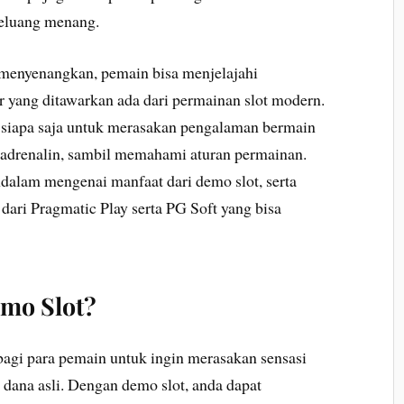
eluang menang.
menyenangkan, pemain bisa menjelajahi
 yang ditawarkan ada dari permainan slot modern.
siapa saja untuk merasakan pengalaman bermain
 adrenalin, sambil memahami aturan permainan.
ndalam mengenai manfaat dari demo slot, serta
ari Pragmatic Play serta PG Soft yang bisa
mo Slot?
bagi para pemain untuk ingin merasakan sensasi
dana asli. Dengan demo slot, anda dapat