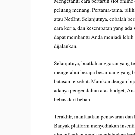
Mengetahui cara bertaruh slot onlin
peluang menang. Pertama-tama, pilihl
atau NetEnt. Selanjutnya, cobalah b
cara kerja, dan kesempatan yang ada 
dapat membantu Anda menjadi lebih
dijalankan.
Selanjutnya, buatlah anggaran yang 
mengetahui berapa besar uang yang b
batasan tersebut. Mainkan dengan bi
adanya pengendalian atas budget, And
bebas dari beban.
Terakhir, manfaatkan penawaran dan ha
Banyak platform menyediakan insentif
dimanfaatkan untuk menjalankan berb