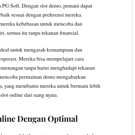
n PG Soft. Dengan slot demo, pemain dapat
aik sesuai dengan preferensi mereka.
 mereka kebebasan untuk mencoba dan
i, semua itu tanpa tekanan finansial.
 ideal untuk mengasah kemampuan dan
roperasi. Mereka bisa mempelajari cara
emenangan tanpa harus menghadapi tekanan
g mencoba permainan demo mengabarkan
, yang membantu mereka untuk bermain lebih
slot online dari uang nyata.
nline Dengan Optimal