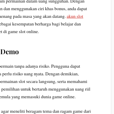
alam permainan dalam uang sungguhan. Dengan
 dan menggunakan ciri khas bonus, anda dapat
menang pada masa yang akan datang.
akun slot
ebagai kesempatan berharga bagi belajar dan
t di game slot online.
n Demo
rmain tanpa adanya risiko. Pengguna dapat
 perlu risiko uang nyata. Dengan demikian,
ermainan slot secara langsung, serta memahami
m pemilihan untuk bertaruh menggunakan uang riil
 pemula yang memasuki dunia game online.
g agar meneliti beragam tema dan ragam game dari