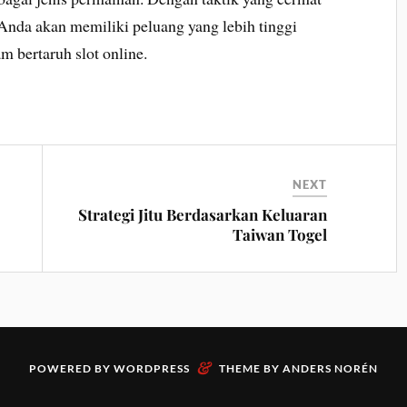
 Anda akan memiliki peluang yang lebih tinggi
 bertaruh slot online.
NEXT
Strategi Jitu Berdasarkan Keluaran
Taiwan Togel
&
POWERED BY
WORDPRESS
THEME BY
ANDERS NORÉN