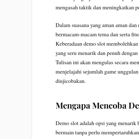
mengasah taktik dan meningkatkan p
Dalam suasana yang aman aman dan 
bermacam-macam tema dan serta fitur
Keberadaan demo slot membolehkan 
yang seru menarik dan penuh dengan
Tulisan ini akan mengulas secara me
menjelajahi sejumlah game unggulan d
diujicobakan.
Mengapa Mencoba De
Demo slot adalah opsi yang menarik 
bermain tanpa perlu mempertaruhkan 