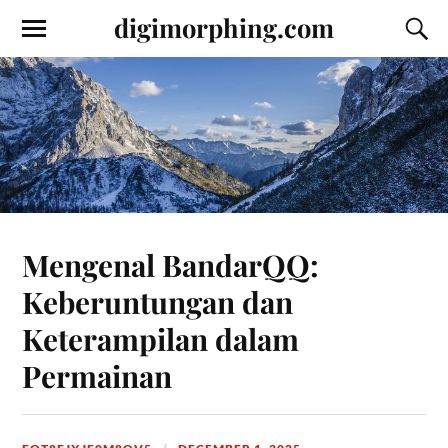
digimorphing.com
Mengenal BandarQQ:
Keberuntungan dan
Keterampilan dalam
Permainan