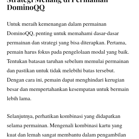
DominoQQ
Untuk meraih kemenangan dalam permainan
DominoQQ, penting untuk memahami dasar-dasar
permainan dan strategi yang bisa diterapkan. Pertama,
pemain harus fokus pada pengelolaan modal yang baik.
Tentukan batasan taruhan sebelum memulai permainan
dan pastikan untuk tidak melebihi batas tersebut.
Dengan cara ini, pemain dapat menghindari kerugian
besar dan mempertahankan kesempatan untuk bermain
lebih lama.
Selanjutnya, perhatikan kombinasi yang didapatkan
selama permainan. Mengenali kombinasi kartu yang
kuat dan lemah sangat membantu dalam pengambilan