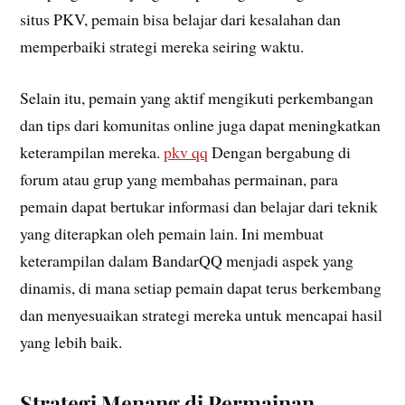
situs PKV, pemain bisa belajar dari kesalahan dan
memperbaiki strategi mereka seiring waktu.
Selain itu, pemain yang aktif mengikuti perkembangan
dan tips dari komunitas online juga dapat meningkatkan
keterampilan mereka.
pkv qq
Dengan bergabung di
forum atau grup yang membahas permainan, para
pemain dapat bertukar informasi dan belajar dari teknik
yang diterapkan oleh pemain lain. Ini membuat
keterampilan dalam BandarQQ menjadi aspek yang
dinamis, di mana setiap pemain dapat terus berkembang
dan menyesuaikan strategi mereka untuk mencapai hasil
yang lebih baik.
Strategi Menang di Permainan