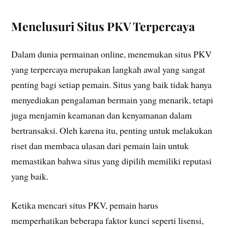
Menelusuri Situs PKV Terpercaya
Dalam dunia permainan online, menemukan situs PKV
yang terpercaya merupakan langkah awal yang sangat
penting bagi setiap pemain. Situs yang baik tidak hanya
menyediakan pengalaman bermain yang menarik, tetapi
juga menjamin keamanan dan kenyamanan dalam
bertransaksi. Oleh karena itu, penting untuk melakukan
riset dan membaca ulasan dari pemain lain untuk
memastikan bahwa situs yang dipilih memiliki reputasi
yang baik.
Ketika mencari situs PKV, pemain harus
memperhatikan beberapa faktor kunci seperti lisensi,