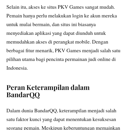
Selain itu, akses ke situs PKV Games sangat mudah.
Pemain hanya perlu melakukan login ke akun mereka
untuk mulai bermain, dan situs ini biasanya
menyediakan aplikasi yang dapat diunduh untuk
memudahkan akses di perangkat mobile. Dengan
berbagai fitur menarik, PKV Games menjadi salah satu
pilihan utama bagi pencinta permainan judi online di
Indonesia.
Peran Keterampilan dalam
BandarQQ
Dalam dunia BandarQQ, keterampilan menjadi salah
satu faktor kunci yang dapat menentukan kesuksesan
seorang pemain. Meskipun keberuntungan memainkan