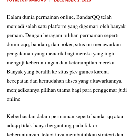
FOT8EJXJF0M8OV5
DECEMBER 1, 2025
Dalam dunia permainan online, BandarQQ telah
menjadi salah satu platform yang digemari oleh banyak
pemain. Dengan beragam pilihan permainan seperti
dominoqq, bandarq, dan poker, situs ini menawarkan
pengalaman yang menarik bagi mereka yang ingin
menguji keberuntungan dan keterampilan mereka.
Banyak yang beralih ke situs pkv games karena
kecepatan dan kemudahan akses yang ditawarkannya,
menjadikannya pilihan utama bagi para penggemar judi
online.
Keberhasilan dalam permainan seperti bandar qq atau
aduqq tidak hanya bergantung pada faktor
keberuntungan, tetapi juga membutuhkan strategi dan