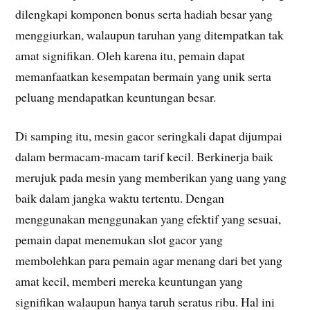
dilengkapi komponen bonus serta hadiah besar yang
menggiurkan, walaupun taruhan yang ditempatkan tak
amat signifikan. Oleh karena itu, pemain dapat
memanfaatkan kesempatan bermain yang unik serta
peluang mendapatkan keuntungan besar.
Di samping itu, mesin gacor seringkali dapat dijumpai
dalam bermacam-macam tarif kecil. Berkinerja baik
merujuk pada mesin yang memberikan yang uang yang
baik dalam jangka waktu tertentu. Dengan
menggunakan menggunakan yang efektif yang sesuai,
pemain dapat menemukan slot gacor yang
membolehkan para pemain agar menang dari bet yang
amat kecil, memberi mereka keuntungan yang
signifikan walaupun hanya taruh seratus ribu. Hal ini