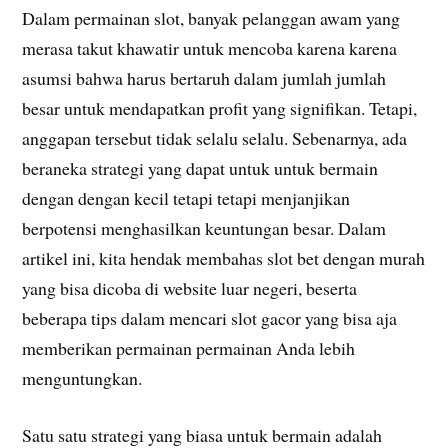
Dalam permainan slot, banyak pelanggan awam yang
merasa takut khawatir untuk mencoba karena karena
asumsi bahwa harus bertaruh dalam jumlah jumlah
besar untuk mendapatkan profit yang signifikan. Tetapi,
anggapan tersebut tidak selalu selalu. Sebenarnya, ada
beraneka strategi yang dapat untuk untuk bermain
dengan dengan kecil tetapi tetapi menjanjikan
berpotensi menghasilkan keuntungan besar. Dalam
artikel ini, kita hendak membahas slot bet dengan murah
yang bisa dicoba di website luar negeri, beserta
beberapa tips dalam mencari slot gacor yang bisa aja
memberikan permainan permainan Anda lebih
menguntungkan.
Satu satu strategi yang biasa untuk bermain adalah