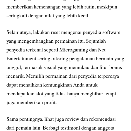
memberikan kemenangan yang lebih rutin, meskipun
seringkali dengan nilai yang lebih kecil.
Selanjutnya, lakukan riset mengenai penyedia software
yang mengembangkan permainan itu. Sejumlah
penyedia terkenal seperti Microgaming dan Net
Entertainment sering offering pengalaman bermain yang
unggul, termasuk visual yang memukau dan fitur bonus
menarik. Memilih permainan dari penyedia terpercaya
dapat menaikkan kemungkinan Anda untuk
mendapatkan slot yang tidak hanya menghibur tetapi
juga memberikan profit.
Sama pentingnya, lihat juga review dan rekomendasi
dari pemain lain. Berbagi testimoni dengan anggota