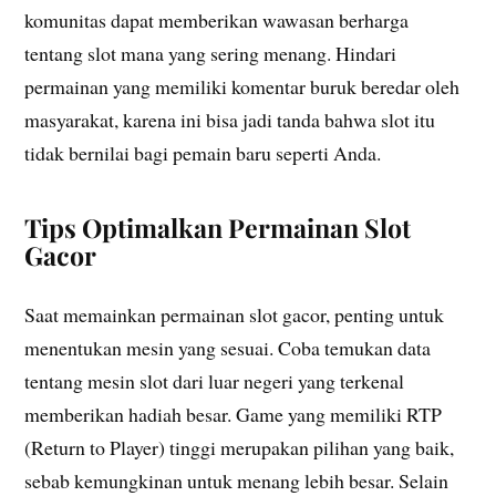
komunitas dapat memberikan wawasan berharga
tentang slot mana yang sering menang. Hindari
permainan yang memiliki komentar buruk beredar oleh
masyarakat, karena ini bisa jadi tanda bahwa slot itu
tidak bernilai bagi pemain baru seperti Anda.
Tips Optimalkan Permainan Slot
Gacor
Saat memainkan permainan slot gacor, penting untuk
menentukan mesin yang sesuai. Coba temukan data
tentang mesin slot dari luar negeri yang terkenal
memberikan hadiah besar. Game yang memiliki RTP
(Return to Player) tinggi merupakan pilihan yang baik,
sebab kemungkinan untuk menang lebih besar. Selain