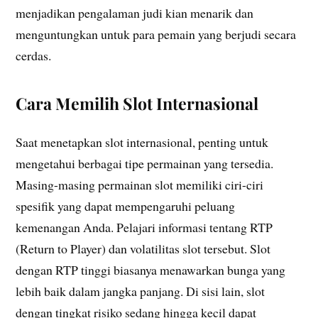
menjadikan pengalaman judi kian menarik dan
menguntungkan untuk para pemain yang berjudi secara
cerdas.
Cara Memilih Slot Internasional
Saat menetapkan slot internasional, penting untuk
mengetahui berbagai tipe permainan yang tersedia.
Masing-masing permainan slot memiliki ciri-ciri
spesifik yang dapat mempengaruhi peluang
kemenangan Anda. Pelajari informasi tentang RTP
(Return to Player) dan volatilitas slot tersebut. Slot
dengan RTP tinggi biasanya menawarkan bunga yang
lebih baik dalam jangka panjang. Di sisi lain, slot
dengan tingkat risiko sedang hingga kecil dapat