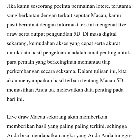
Jika kamu seseorang pecinta permainan lotere, terutama
yang berkaitan dengan terkait seputar Macau, kamu
pasti berminat dengan informasi terkini mengenai live
draw serta output pengundian 5D. Di masa digital
sekarang, kemudahan akses yang cepat serta akurat
untuk data hasil pengeluaran adalah amat penting untuk
para pemain yang berkeinginan memantau tiap
perkembangan secara seksama. Dalam tulisan ini, kita
akan menyampaikan hasil terbaru tentang Macau 5D,
memastikan Anda tak melewatkan data penting pada
hari ini.
Live draw Macau sekarang akan memberikan
memberikan hasil yang paling paling terkini, sehingga
Anda bisa mendapatkan angka yang Anda Anda tunggu-