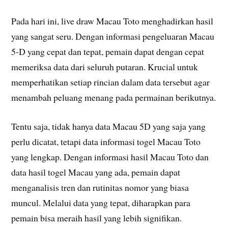
Pada hari ini, live draw Macau Toto menghadirkan hasil
yang sangat seru. Dengan informasi pengeluaran Macau
5-D yang cepat dan tepat, pemain dapat dengan cepat
memeriksa data dari seluruh putaran. Krucial untuk
memperhatikan setiap rincian dalam data tersebut agar
menambah peluang menang pada permainan berikutnya.
Tentu saja, tidak hanya data Macau 5D yang saja yang
perlu dicatat, tetapi data informasi togel Macau Toto
yang lengkap. Dengan informasi hasil Macau Toto dan
data hasil togel Macau yang ada, pemain dapat
menganalisis tren dan rutinitas nomor yang biasa
muncul. Melalui data yang tepat, diharapkan para
pemain bisa meraih hasil yang lebih signifikan.