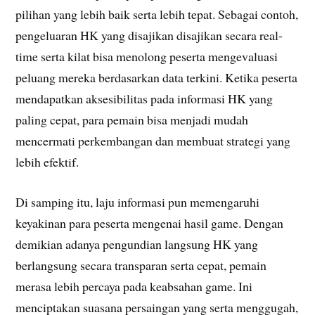
pilihan yang lebih baik serta lebih tepat. Sebagai contoh,
pengeluaran HK yang disajikan disajikan secara real-
time serta kilat bisa menolong peserta mengevaluasi
peluang mereka berdasarkan data terkini. Ketika peserta
mendapatkan aksesibilitas pada informasi HK yang
paling cepat, para pemain bisa menjadi mudah
mencermati perkembangan dan membuat strategi yang
lebih efektif.
Di samping itu, laju informasi pun memengaruhi
keyakinan para peserta mengenai hasil game. Dengan
demikian adanya pengundian langsung HK yang
berlangsung secara transparan serta cepat, pemain
merasa lebih percaya pada keabsahan game. Ini
menciptakan suasana persaingan yang serta menggugah,