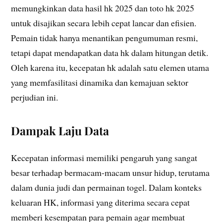
memungkinkan data hasil hk 2025 dan toto hk 2025
untuk disajikan secara lebih cepat lancar dan efisien.
Pemain tidak hanya menantikan pengumuman resmi,
tetapi dapat mendapatkan data hk dalam hitungan detik.
Oleh karena itu, kecepatan hk adalah satu elemen utama
yang memfasilitasi dinamika dan kemajuan sektor
perjudian ini.
Dampak Laju Data
Kecepatan informasi memiliki pengaruh yang sangat
besar terhadap bermacam-macam unsur hidup, terutama
dalam dunia judi dan permainan togel. Dalam konteks
keluaran HK, informasi yang diterima secara cepat
memberi kesempatan para pemain agar membuat