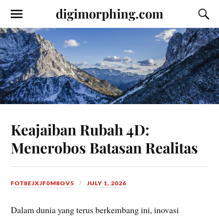
digimorphing.com
Keajaiban Rubah 4D:
Menerobos Batasan Realitas
FOT8EJXJF0M8OV5
JULY 1, 2026
Dalam dunia yang terus berkembang ini, inovasi