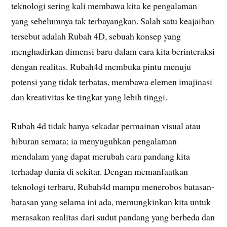
teknologi sering kali membawa kita ke pengalaman
yang sebelumnya tak terbayangkan. Salah satu keajaiban
tersebut adalah Rubah 4D, sebuah konsep yang
menghadirkan dimensi baru dalam cara kita berinteraksi
dengan realitas. Rubah4d membuka pintu menuju
potensi yang tidak terbatas, membawa elemen imajinasi
dan kreativitas ke tingkat yang lebih tinggi.
Rubah 4d tidak hanya sekadar permainan visual atau
hiburan semata; ia menyuguhkan pengalaman
mendalam yang dapat merubah cara pandang kita
terhadap dunia di sekitar. Dengan memanfaatkan
teknologi terbaru, Rubah4d mampu menerobos batasan-
batasan yang selama ini ada, memungkinkan kita untuk
merasakan realitas dari sudut pandang yang berbeda dan