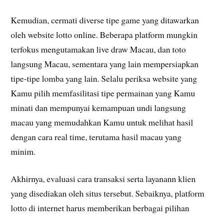
Kemudian, cermati diverse tipe game yang ditawarkan
oleh website lotto online. Beberapa platform mungkin
terfokus mengutamakan live draw Macau, dan toto
langsung Macau, sementara yang lain mempersiapkan
tipe-tipe lomba yang lain. Selalu periksa website yang
Kamu pilih memfasilitasi tipe permainan yang Kamu
minati dan mempunyai kemampuan undi langsung
macau yang memudahkan Kamu untuk melihat hasil
dengan cara real time, terutama hasil macau yang
minim.
Akhirnya, evaluasi cara transaksi serta layanann klien
yang disediakan oleh situs tersebut. Sebaiknya, platform
lotto di internet harus memberikan berbagai pilihan