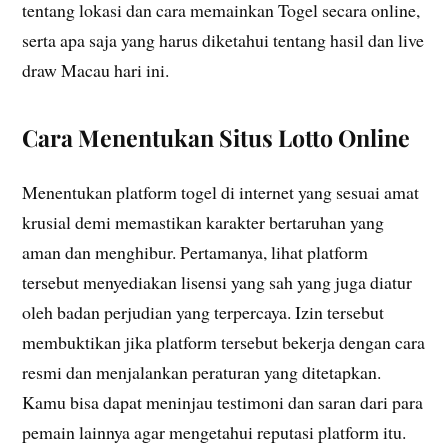
tentang lokasi dan cara memainkan Togel secara online,
serta apa saja yang harus diketahui tentang hasil dan live
draw Macau hari ini.
Cara Menentukan Situs Lotto Online
Menentukan platform togel di internet yang sesuai amat
krusial demi memastikan karakter bertaruhan yang
aman dan menghibur. Pertamanya, lihat platform
tersebut menyediakan lisensi yang sah yang juga diatur
oleh badan perjudian yang terpercaya. Izin tersebut
membuktikan jika platform tersebut bekerja dengan cara
resmi dan menjalankan peraturan yang ditetapkan.
Kamu bisa dapat meninjau testimoni dan saran dari para
pemain lainnya agar mengetahui reputasi platform itu.