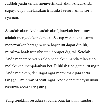
Jadilah yakin untuk memverifikasi akun Anda Anda
supaya dapat melakukan transaksi secara aman serta
nyaman.
Sesudah akun Anda sudah aktif, langkah berikutnya
adalah mengadakan deposit. Setiap website biasanya
menawarkan beragam cara bayar itu dapat dipilih,
misalnya bank transfer atau dompet digital. Setelah
Anda menambahkan saldo pada akun, Anda telah siap
melakukan menjalankan bet. Pilihlah tipe game itu ingin
Anda mainkan, dan ingat agar menyimak jam serta
tanggal live draw Macau, agar Anda dapat menyaksikan
hasilnya secara langsung.
Yang terakhir, sesudah saudara buat taruhan, saudara