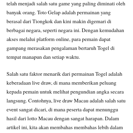
telah menjadi salah satu game yang paling diminati oleh
banyak orang. Toto Gelap adalah permainan yang
berasal dari Tiongkok dan kini makin digemari di
berbagai negara, seperti negara ini. Dengan kemudahan
akses melalui platform online, para pemain dapat
gampang merasakan pengalaman bertaruh Togel di
tempat manapun dan setiap waktu.
Salah satu faktor menarik dari permainan Togel adalah
keberadaan live draw, di mana memberikan peluang
kepada pemain untuk melihat pengundian angka secara
langsung. Contohnya, live draw Macau adalah salah satu
event sangat dicari, di mana peserta dapat menunggu
hasil dari lotto Macau dengan sangat harapan. Dalam
artikel ini, kita akan membahas membahas lebih dalam