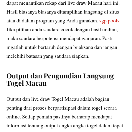
dapat menantikan rekap dari live draw Macau hari ini.
Hasil biasanya biasanya ditampilkan langsung di situs
atau di dalam program yang Anda gunakan.
sgp pools
Jika pilihan anda saudara cocok dengan hasil undian,
maka saudara berpotensi mendapat ganjaran. Pasti
ingatlah untuk bertaruh dengan bijaksana dan jangan
melebihi batasan yang saudara siapkan.
Output dan Pengundian Langsung
Togel Macau
Output dan live draw Togel Macau adalah bagian
penting dari proses berpartisipasi dalam togel secara
online. Setiap pemain pastinya berharap mendapat
informasi tentang output angka angka togel dalam tepat