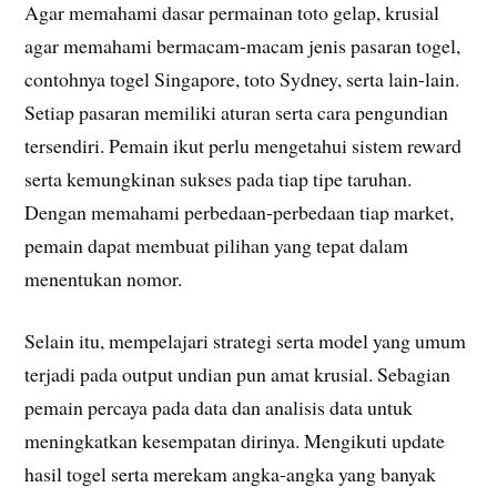
Agar memahami dasar permainan toto gelap, krusial
agar memahami bermacam-macam jenis pasaran togel,
contohnya togel Singapore, toto Sydney, serta lain-lain.
Setiap pasaran memiliki aturan serta cara pengundian
tersendiri. Pemain ikut perlu mengetahui sistem reward
serta kemungkinan sukses pada tiap tipe taruhan.
Dengan memahami perbedaan-perbedaan tiap market,
pemain dapat membuat pilihan yang tepat dalam
menentukan nomor.
Selain itu, mempelajari strategi serta model yang umum
terjadi pada output undian pun amat krusial. Sebagian
pemain percaya pada data dan analisis data untuk
meningkatkan kesempatan dirinya. Mengikuti update
hasil togel serta merekam angka-angka yang banyak