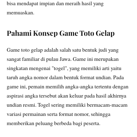
bisa mendapat impian dan meraih hasil yang
memuaskan.
Pahami Konsep Game Toto Gelap
Game toto gelap adalah salah satu bentuk judi yang
sangat familiar di pulau Jawa. Game ini merupakan
singkatan mengenai "togel", yang memiliki arti yaitu
taruh angka nomor dalam bentuk format undian. Pada
game ini, pemain memilih angka-angka tertentu dengan
aspirasi angka tersebut akan keluar pada hasil akhirnya
undian resmi. Togel sering memiliki bermacam-macam
variasi permainan serta format nomor, sehingga
memberikan peluang berbeda bagi peserta.