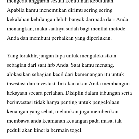
mengedit anggaran sesuai kebutuhan kebutuhan.
Apabila kamu menemukan dirimu sering sering
kekalahan kehilangan lebih banyak daripada dari Anda
menangkan, maka saatnya sudah bagi menilai metode
Anda dan membuat perbaikan yang diperlukan.
Yang terakhir, jangan lupa untuk mengalokasikan
sebagian dari saat hrb Anda. Saat kamu menang,
alokasikan sebagian kecil dari kemenangan itu untuk
investasi dan investasi. Ini akan akan Anda membangun
kekayaan secara perlahan. Disiplin dalam tabungan serta
berinvestasi tidak hanya penting untuk pengelolaan
keuangan yang sehat, melainkan juga memberikan
membawa anda keamanan keuangan pada masa, tak
peduli akan kinerja bermain togel.