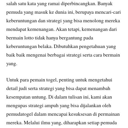
salah satu kata yang ramai diperbincangkan. Banyak
pemuda yang masuk ke dunia ini, berupaya mencari-cari
keberuntungan dan strategi yang bisa menolong mereka
mendapat kemenangan. Akan tetapi, kemenangan dari
bermain lotto tidak hanya bergantung pada
keberuntungan belaka. Dibutuhkan pengetahuan yang
baik baik mengenai berbagai strategi serta cara bermain
yang.
Untuk para pemain togel, penting untuk mengetahui
detail judi serta strategi yang bisa dapat menambah
kesempatan untung. Di dalam tulisan ini, kami akan
mengupas strategi ampuh yang bisa dijalankan oleh
pemudatogel dalam mencapai kesuksesan di permainan
mereka. Melalui ilmu yang, diharapkan setiap pemuda