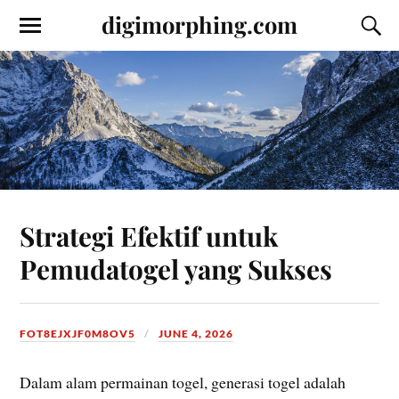
digimorphing.com
Strategi Efektif untuk
Pemudatogel yang Sukses
FOT8EJXJF0M8OV5
JUNE 4, 2026
Dalam alam permainan togel, generasi togel adalah