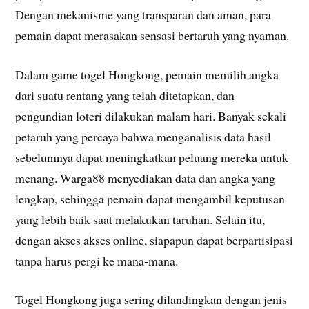
Dengan mekanisme yang transparan dan aman, para
pemain dapat merasakan sensasi bertaruh yang nyaman.
Dalam game togel Hongkong, pemain memilih angka
dari suatu rentang yang telah ditetapkan, dan
pengundian loteri dilakukan malam hari. Banyak sekali
petaruh yang percaya bahwa menganalisis data hasil
sebelumnya dapat meningkatkan peluang mereka untuk
menang. Warga88 menyediakan data dan angka yang
lengkap, sehingga pemain dapat mengambil keputusan
yang lebih baik saat melakukan taruhan. Selain itu,
dengan akses akses online, siapapun dapat berpartisipasi
tanpa harus pergi ke mana-mana.
Togel Hongkong juga sering dilandingkan dengan jenis