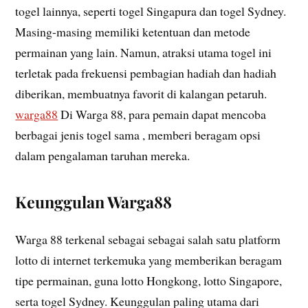
togel lainnya, seperti togel Singapura dan togel Sydney.
Masing-masing memiliki ketentuan dan metode
permainan yang lain. Namun, atraksi utama togel ini
terletak pada frekuensi pembagian hadiah dan hadiah
diberikan, membuatnya favorit di kalangan petaruh.
warga88
Di Warga 88, para pemain dapat mencoba
berbagai jenis togel sama , memberi beragam opsi
dalam pengalaman taruhan mereka.
Keunggulan Warga88
Warga 88 terkenal sebagai sebagai salah satu platform
lotto di internet terkemuka yang memberikan beragam
tipe permainan, guna lotto Hongkong, lotto Singapore,
serta togel Sydney. Keunggulan paling utama dari