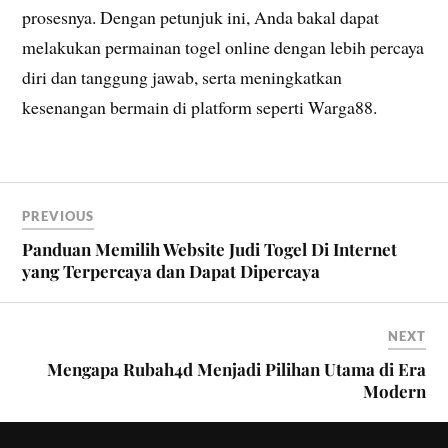
prosesnya. Dengan petunjuk ini, Anda bakal dapat
melakukan permainan togel online dengan lebih percaya
diri dan tanggung jawab, serta meningkatkan
kesenangan bermain di platform seperti Warga88.
PREVIOUS
Panduan Memilih Website Judi Togel Di Internet
yang Terpercaya dan Dapat Dipercaya
NEXT
Mengapa Rubah4d Menjadi Pilihan Utama di Era
Modern