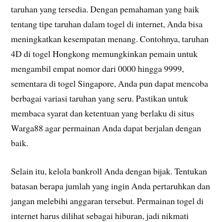
taruhan yang tersedia. Dengan pemahaman yang baik
tentang tipe taruhan dalam togel di internet, Anda bisa
meningkatkan kesempatan menang. Contohnya, taruhan
4D di togel Hongkong memungkinkan pemain untuk
mengambil empat nomor dari 0000 hingga 9999,
sementara di togel Singapore, Anda pun dapat mencoba
berbagai variasi taruhan yang seru. Pastikan untuk
membaca syarat dan ketentuan yang berlaku di situs
Warga88 agar permainan Anda dapat berjalan dengan
baik.
Selain itu, kelola bankroll Anda dengan bijak. Tentukan
batasan berapa jumlah yang ingin Anda pertaruhkan dan
jangan melebihi anggaran tersebut. Permainan togel di
internet harus dilihat sebagai hiburan, jadi nikmati