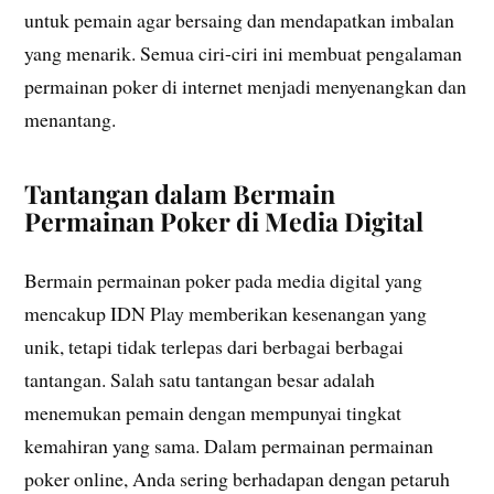
untuk pemain agar bersaing dan mendapatkan imbalan
yang menarik. Semua ciri-ciri ini membuat pengalaman
permainan poker di internet menjadi menyenangkan dan
menantang.
Tantangan dalam Bermain
Permainan Poker di Media Digital
Bermain permainan poker pada media digital yang
mencakup IDN Play memberikan kesenangan yang
unik, tetapi tidak terlepas dari berbagai berbagai
tantangan. Salah satu tantangan besar adalah
menemukan pemain dengan mempunyai tingkat
kemahiran yang sama. Dalam permainan permainan
poker online, Anda sering berhadapan dengan petaruh