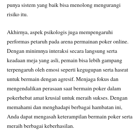
punya sistem yang baik bisa menolong mengurangi
risiko itu.
Akhirnya, aspek psikologis juga mempengaruhi
performas petaruh pada arena permainan poker online.
Dengan minimnya interaksi secara langsung serta
keadaan meja yang asli, pemain bisa lebih gampang
terpengaruh oleh emosi seperti kegugupan serta hasrat
untuk bermain dengan agresif. Menjaga fokus dan
mengendalikan perasaan saat bermain poker dalam
pokerhebat amat krusial untuk meraih sukses. Dengan
memahami dan menghadapi berbagai hambatan ini,
Anda dapat mengasah keterampilan bermain poker serta
meraih berbagai keberhasilan.