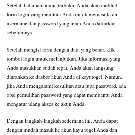
Setelah halaman utama terbuka, Anda akan melihat
form login yang meminta Anda untuk memasukkan
username dan password yang telah Anda daftarkan
sebelumnya.
Setelah mengisi form dengan data yang benar, klik
tombol login untuk melanjutkan. Jika informasi yang
Anda masukkan sudah tepat, Anda akan langsung
diarahkan ke dasbor akun Anda di kayutogel. Namun,
jika Anda mengalami kesulitan atau lupa password, ada
opsi pemulihan password yang dapat membantu Anda
mengatur ulang akses ke akun Anda.
Dengan langkah-langkah sederhana ini, Anda dapat
dengan mudah masuk ke akun kayu togel Anda dan