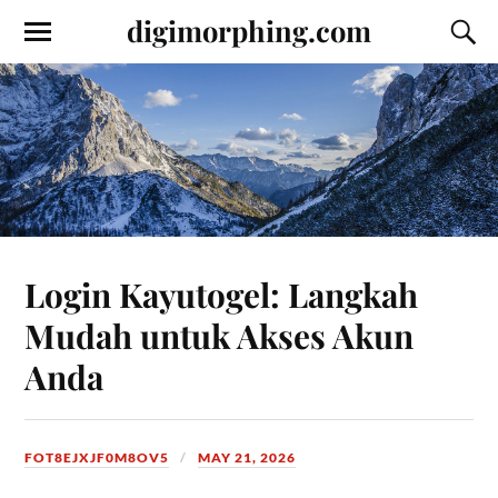
digimorphing.com
Login Kayutogel: Langkah
Mudah untuk Akses Akun
Anda
FOT8EJXJF0M8OV5
MAY 21, 2026