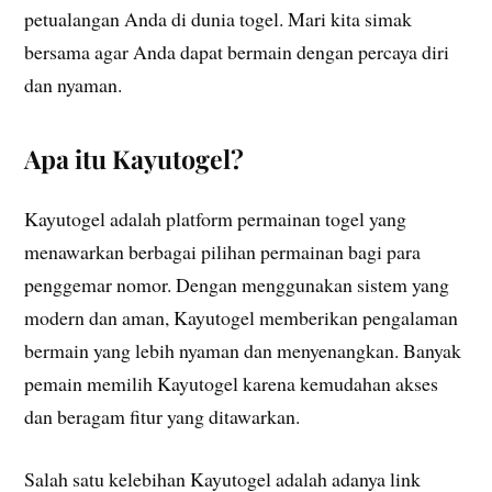
petualangan Anda di dunia togel. Mari kita simak
bersama agar Anda dapat bermain dengan percaya diri
dan nyaman.
Apa itu Kayutogel?
Kayutogel adalah platform permainan togel yang
menawarkan berbagai pilihan permainan bagi para
penggemar nomor. Dengan menggunakan sistem yang
modern dan aman, Kayutogel memberikan pengalaman
bermain yang lebih nyaman dan menyenangkan. Banyak
pemain memilih Kayutogel karena kemudahan akses
dan beragam fitur yang ditawarkan.
Salah satu kelebihan Kayutogel adalah adanya link