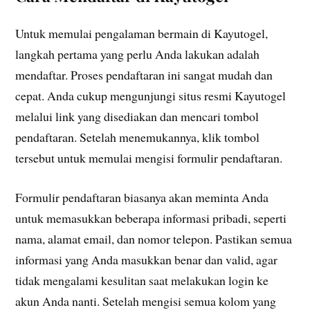
Untuk memulai pengalaman bermain di Kayutogel,
langkah pertama yang perlu Anda lakukan adalah
mendaftar. Proses pendaftaran ini sangat mudah dan
cepat. Anda cukup mengunjungi situs resmi Kayutogel
melalui link yang disediakan dan mencari tombol
pendaftaran. Setelah menemukannya, klik tombol
tersebut untuk memulai mengisi formulir pendaftaran.
Formulir pendaftaran biasanya akan meminta Anda
untuk memasukkan beberapa informasi pribadi, seperti
nama, alamat email, dan nomor telepon. Pastikan semua
informasi yang Anda masukkan benar dan valid, agar
tidak mengalami kesulitan saat melakukan login ke
akun Anda nanti. Setelah mengisi semua kolom yang