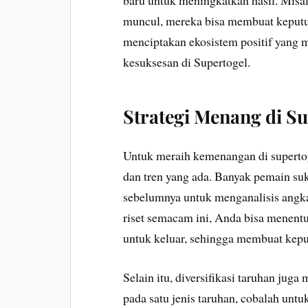
baru untuk meningkatkan hasil. Misal
muncul, mereka bisa membuat keputus
menciptakan ekosistem positif yang
kesuksesan di Supertogel.
Strategi Menang di Su
Untuk meraih kemenangan di superto
dan tren yang ada. Banyak pemain suk
sebelumnya untuk menganalisis angk
riset semacam ini, Anda bisa menent
untuk keluar, sehingga membuat kepu
Selain itu, diversifikasi taruhan juga
pada satu jenis taruhan, cobalah unt