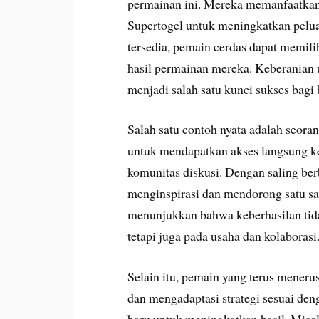
permainan ini. Mereka memanfaatkan s
Supertogel untuk meningkatkan pelu
tersedia, pemain cerdas dapat memil
hasil permainan mereka. Keberanian 
menjadi salah satu kunci sukses bag
Salah satu contoh nyata adalah seor
untuk mendapatkan akses langsung ke
komunitas diskusi. Dengan saling ber
menginspirasi dan mendorong satu sam
menunjukkan bahwa keberhasilan tid
tetapi juga pada usaha dan kolaborasi
Selain itu, pemain yang terus mener
dan mengadaptasi strategi sesuai de