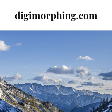
digimorphing.com