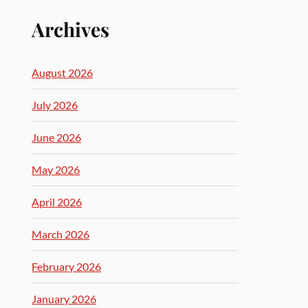
Archives
August 2026
July 2026
June 2026
May 2026
April 2026
March 2026
February 2026
January 2026