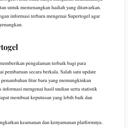
atan untuk memenangkan hadiah yang ditawarkan.
engan informasi terbaru mengenai Supertogel agar
yenangkan.
togel
 memberikan pengalaman terbaik bagi para
 pembaruan secara berkala. Salah satu update
ah penambahan fitur baru yang memungkinkan
nformasi mengenai hasil undian serta statistik
 dapat membuat keputusan yang lebih baik dan
meningkatkan keamanan dan kenyamanan platformnya.