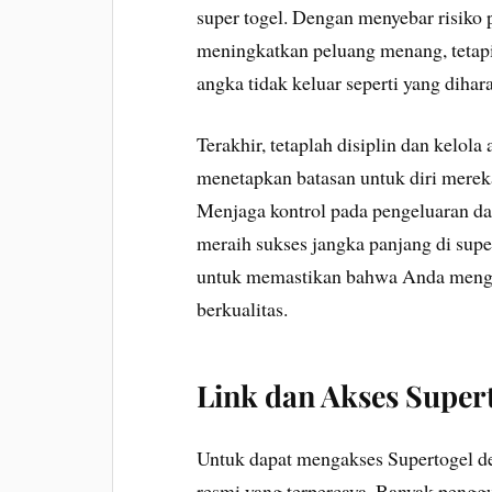
super togel. Dengan menyebar risiko 
meningkatkan peluang menang, tetapi 
angka tidak keluar seperti yang dihar
Terakhir, tetaplah disiplin dan kelol
menetapkan batasan untuk diri mereka
Menjaga kontrol pada pengeluaran da
meraih sukses jangka panjang di supe
untuk memastikan bahwa Anda menga
berkualitas.
Link dan Akses Super
Untuk dapat mengakses Supertogel d
resmi yang terpercaya. Banyak peng