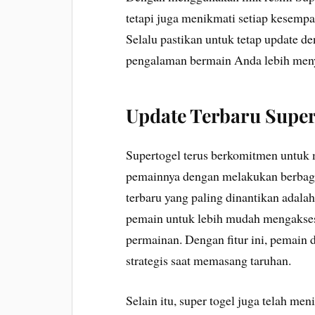
tetapi juga menikmati setiap kesemp
Selalu pastikan untuk tetap update d
pengalaman bermain Anda lebih men
Update Terbaru Super
Supertogel terus berkomitmen untuk
pemainnya dengan melakukan berbagai
terbaru yang paling dinantikan adal
pemain untuk lebih mudah mengakses i
permainan. Dengan fitur ini, pemain
strategis saat memasang taruhan.
Selain itu, super togel juga telah 