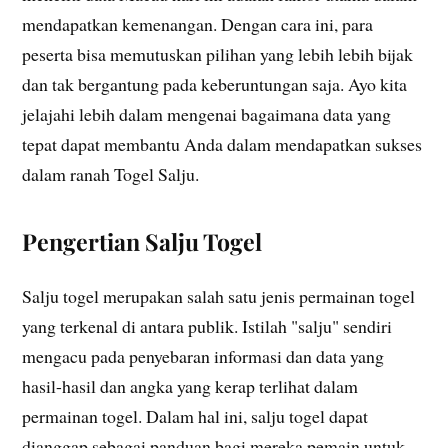
mendapatkan kemenangan. Dengan cara ini, para
peserta bisa memutuskan pilihan yang lebih lebih bijak
dan tak bergantung pada keberuntungan saja. Ayo kita
jelajahi lebih dalam mengenai bagaimana data yang
tepat dapat membantu Anda dalam mendapatkan sukses
dalam ranah Togel Salju.
Pengertian Salju Togel
Salju togel merupakan salah satu jenis permainan togel
yang terkenal di antara publik. Istilah "salju" sendiri
mengacu pada penyebaran informasi dan data yang
hasil-hasil dan angka yang kerap terlihat dalam
permainan togel. Dalam hal ini, salju togel dapat
dianggap sebagai panduan bagi mereka pemain untuk