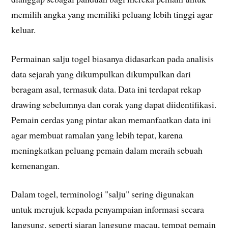
memilih angka yang memiliki peluang lebih tinggi agar
keluar.
Permainan salju togel biasanya didasarkan pada analisis
data sejarah yang dikumpulkan dikumpulkan dari
beragam asal, termasuk data. Data ini terdapat rekap
drawing sebelumnya dan corak yang dapat diidentifikasi.
Pemain cerdas yang pintar akan memanfaatkan data ini
agar membuat ramalan yang lebih tepat, karena
meningkatkan peluang pemain dalam meraih sebuah
kemenangan.
Dalam togel, terminologi "salju" sering digunakan
untuk merujuk kepada penyampaian informasi secara
langsung, seperti siaran langsung macau, tempat pemain