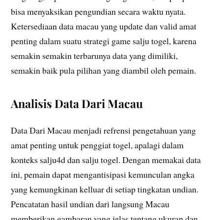
bisa menyaksikan pengundian secara waktu nyata.
Ketersediaan data macau yang update dan valid amat
penting dalam suatu strategi game salju togel, karena
semakin semakin terbarunya data yang dimiliki,
semakin baik pula pilihan yang diambil oleh pemain.
Analisis Data Dari Macau
Data Dari Macau menjadi refrensi pengetahuan yang
amat penting untuk penggiat togel, apalagi dalam
konteks salju4d dan salju togel. Dengan memakai data
ini, pemain dapat mengantisipasi kemunculan angka
yang kemungkinan kelluar di setiap tingkatan undian.
Pencatatan hasil undian dari langsung Macau
memberikan gambaran yang jelas tentang ukuran dan