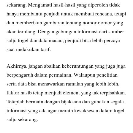
sekarang. Mengamati hasil-hasil yang diperoleh tidak
hanya membantu penjudi untuk membuat rencana, tetapi
dan memberikan gambaran tentang nomor-nomor yang
akan terulang. Dengan gabungan informasi dari sumber
salju togel dan data macau, penjudi bisa lebih percaya
saat melakukan tarif.
Akhirnya, jangan abaikan keberuntungan yang juga juga
berpengaruh dalam permainan. Walaupun penelitian
serta data bisa menawarkan ramalan yang lebih lebih,
faktor nasib tetap menjadi element yang tak terpisahkan.
Tetaplah bermain dengan bijaksana dan gunakan segala
informasi yang ada agar meraih kesuksesan dalam togel
salju sekarang.