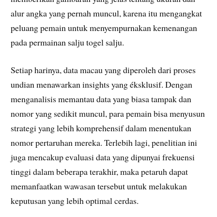
alur angka yang pernah muncul, karena itu mengangkat
peluang pemain untuk menyempurnakan kemenangan
pada permainan salju togel salju.
Setiap harinya, data macau yang diperoleh dari proses
undian menawarkan insights yang éksklusif. Dengan
menganalisis memantau data yang biasa tampak dan
nomor yang sedikit muncul, para pemain bisa menyusun
strategi yang lebih komprehensif dalam menentukan
nomor pertaruhan mereka. Terlebih lagi, penelitian ini
juga mencakup evaluasi data yang dipunyai frekuensi
tinggi dalam beberapa terakhir, maka petaruh dapat
memanfaatkan wawasan tersebut untuk melakukan
keputusan yang lebih optimal cerdas.