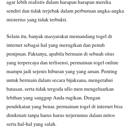
agar lebih realistis dalam harapan harapan mereka
sendiri dan tidak terjebak dalam perburuan angka-angka
misterius yang tidak terbukti.
Selain itu, banyak masyarakat memandang togel di
internet sebagai hal yang merugikan dan penuh
penipuan. Faktanya, apabila bermain di sebuah situs
yang terpercaya dan terlisensi, permainan togel online
mampu jadi sejenis hiburan yang yang aman. Penting
untuk bermain dalam secara bijaksana, mengetahui
batasan, serta tidak tergoda ullo men mengeluarkan
lebihan yang sanggup Anda rugikan. Dengan
pendekatan yang benar, permainan togel di internet bisa
dinikmati tanpa harus harus terjerumus dalam mitos
serta hal-hal yang salah.