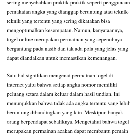
sering menyebabkan praktik-praktik seperti penggunaan
pemakaian angka yang dianggap beruntung atau teknik-
teknik yang tertentu yang sering dikatakan bisa
mengoptimalkan kesempatan. Namun, kenyataannya,
togel online merupakan permainan yang sepenuhnya
bergantung pada nasib dan tak ada pola yang jelas yang
dapat diandalkan untuk memastikan kemenangan.
Satu hal signifikan mengenai permainan togel di
internet yaitu bahwa setiap angka nomor memiliki
peluang setara dalam keluar dalam hasil undian. Ini
menunjukkan bahwa tidak ada angka tertentu yang lebih
beruntung dibandingkan yang lain. Meskipun banyak
orang berpendapat sebaliknya. Mengetahui bahwa togel
merupakan permainan acakan dapat membantu pemain