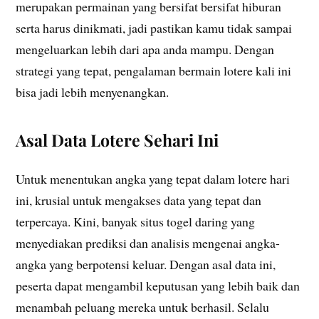
merupakan permainan yang bersifat bersifat hiburan
serta harus dinikmati, jadi pastikan kamu tidak sampai
mengeluarkan lebih dari apa anda mampu. Dengan
strategi yang tepat, pengalaman bermain lotere kali ini
bisa jadi lebih menyenangkan.
Asal Data Lotere Sehari Ini
Untuk menentukan angka yang tepat dalam lotere hari
ini, krusial untuk mengakses data yang tepat dan
terpercaya. Kini, banyak situs togel daring yang
menyediakan prediksi dan analisis mengenai angka-
angka yang berpotensi keluar. Dengan asal data ini,
peserta dapat mengambil keputusan yang lebih baik dan
menambah peluang mereka untuk berhasil. Selalu