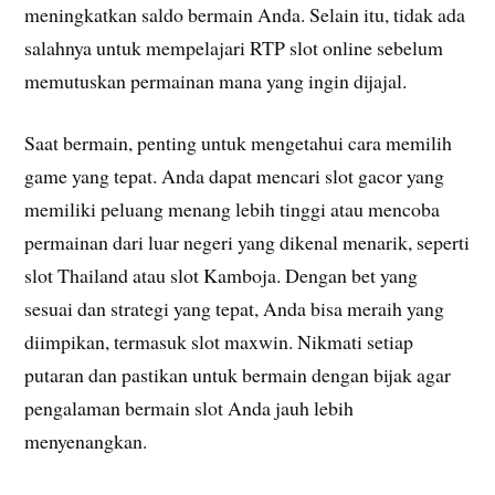
meningkatkan saldo bermain Anda. Selain itu, tidak ada
salahnya untuk mempelajari RTP slot online sebelum
memutuskan permainan mana yang ingin dijajal.
Saat bermain, penting untuk mengetahui cara memilih
game yang tepat. Anda dapat mencari slot gacor yang
memiliki peluang menang lebih tinggi atau mencoba
permainan dari luar negeri yang dikenal menarik, seperti
slot Thailand atau slot Kamboja. Dengan bet yang
sesuai dan strategi yang tepat, Anda bisa meraih yang
diimpikan, termasuk slot maxwin. Nikmati setiap
putaran dan pastikan untuk bermain dengan bijak agar
pengalaman bermain slot Anda jauh lebih
menyenangkan.