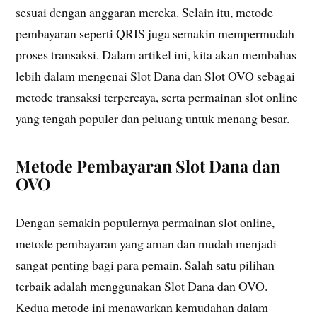
sesuai dengan anggaran mereka. Selain itu, metode
pembayaran seperti QRIS juga semakin mempermudah
proses transaksi. Dalam artikel ini, kita akan membahas
lebih dalam mengenai Slot Dana dan Slot OVO sebagai
metode transaksi terpercaya, serta permainan slot online
yang tengah populer dan peluang untuk menang besar.
Metode Pembayaran Slot Dana dan
OVO
Dengan semakin populernya permainan slot online,
metode pembayaran yang aman dan mudah menjadi
sangat penting bagi para pemain. Salah satu pilihan
terbaik adalah menggunakan Slot Dana dan OVO.
Kedua metode ini menawarkan kemudahan dalam