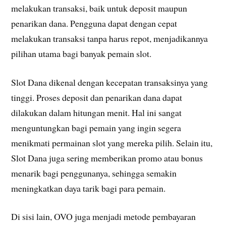
melakukan transaksi, baik untuk deposit maupun
penarikan dana. Pengguna dapat dengan cepat
melakukan transaksi tanpa harus repot, menjadikannya
pilihan utama bagi banyak pemain slot.
Slot Dana dikenal dengan kecepatan transaksinya yang
tinggi. Proses deposit dan penarikan dana dapat
dilakukan dalam hitungan menit. Hal ini sangat
menguntungkan bagi pemain yang ingin segera
menikmati permainan slot yang mereka pilih. Selain itu,
Slot Dana juga sering memberikan promo atau bonus
menarik bagi penggunanya, sehingga semakin
meningkatkan daya tarik bagi para pemain.
Di sisi lain, OVO juga menjadi metode pembayaran