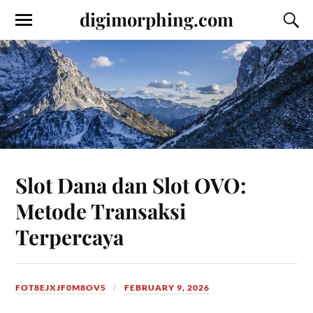
digimorphing.com
Slot Dana dan Slot OVO:
Metode Transaksi
Terpercaya
FOT8EJXJF0M8OV5
FEBRUARY 9, 2026