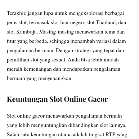
Terakhir, jangan lupa untuk mengeksplorasi berbagai
jenis slot, termasuk slot luar negeri, slot Thailand, dan
slot Kamboja. Masing-masing menawarkan tema dan
fitur yang berbeda, sehingga menambah variasi dalam
pengalaman bermain. Dengan strategi yang tepat dan
pemilihan slot yang sesuai, Anda bisa lebih mudah
meraih kemenangan dan mendapatkan pengalaman
bermain yang menyenangkan.
Keuntungan Slot Online Gacor
Slot online gacor menawarkan pengalaman bermain
yang lebih menguntungkan dibandingkan slot lainnya.
Salah satu keuntungan utama adalah tingkat RTP yang