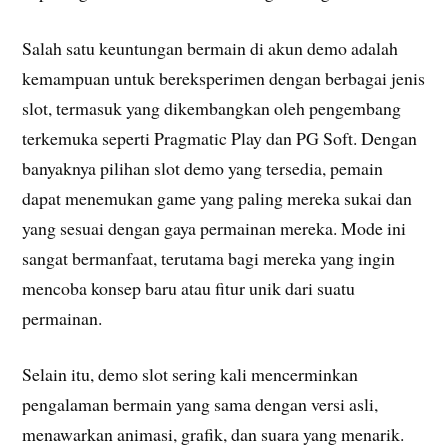
Salah satu keuntungan bermain di akun demo adalah
kemampuan untuk bereksperimen dengan berbagai jenis
slot, termasuk yang dikembangkan oleh pengembang
terkemuka seperti Pragmatic Play dan PG Soft. Dengan
banyaknya pilihan slot demo yang tersedia, pemain
dapat menemukan game yang paling mereka sukai dan
yang sesuai dengan gaya permainan mereka. Mode ini
sangat bermanfaat, terutama bagi mereka yang ingin
mencoba konsep baru atau fitur unik dari suatu
permainan.
Selain itu, demo slot sering kali mencerminkan
pengalaman bermain yang sama dengan versi asli,
menawarkan animasi, grafik, dan suara yang menarik.