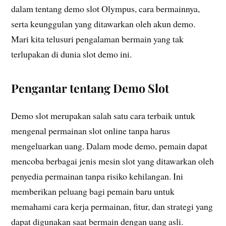
dalam tentang demo slot Olympus, cara bermainnya,
serta keunggulan yang ditawarkan oleh akun demo.
Mari kita telusuri pengalaman bermain yang tak
terlupakan di dunia slot demo ini.
Pengantar tentang Demo Slot
Demo slot merupakan salah satu cara terbaik untuk
mengenal permainan slot online tanpa harus
mengeluarkan uang. Dalam mode demo, pemain dapat
mencoba berbagai jenis mesin slot yang ditawarkan oleh
penyedia permainan tanpa risiko kehilangan. Ini
memberikan peluang bagi pemain baru untuk
memahami cara kerja permainan, fitur, dan strategi yang
dapat digunakan saat bermain dengan uang asli.