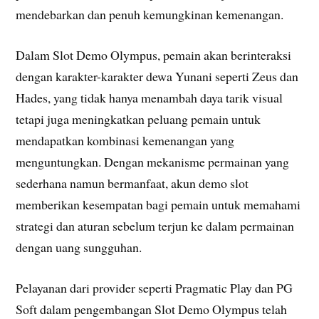
mendebarkan dan penuh kemungkinan kemenangan.
Dalam Slot Demo Olympus, pemain akan berinteraksi
dengan karakter-karakter dewa Yunani seperti Zeus dan
Hades, yang tidak hanya menambah daya tarik visual
tetapi juga meningkatkan peluang pemain untuk
mendapatkan kombinasi kemenangan yang
menguntungkan. Dengan mekanisme permainan yang
sederhana namun bermanfaat, akun demo slot
memberikan kesempatan bagi pemain untuk memahami
strategi dan aturan sebelum terjun ke dalam permainan
dengan uang sungguhan.
Pelayanan dari provider seperti Pragmatic Play dan PG
Soft dalam pengembangan Slot Demo Olympus telah