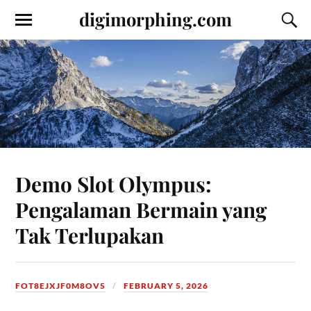
digimorphing.com
Demo Slot Olympus:
Pengalaman Bermain yang
Tak Terlupakan
FOT8EJXJF0M8OV5
FEBRUARY 5, 2026