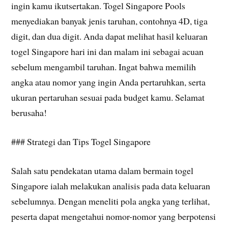
ingin kamu ikutsertakan. Togel Singapore Pools
menyediakan banyak jenis taruhan, contohnya 4D, tiga
digit, dan dua digit. Anda dapat melihat hasil keluaran
togel Singapore hari ini dan malam ini sebagai acuan
sebelum mengambil taruhan. Ingat bahwa memilih
angka atau nomor yang ingin Anda pertaruhkan, serta
ukuran pertaruhan sesuai pada budget kamu. Selamat
berusaha!
### Strategi dan Tips Togel Singapore
Salah satu pendekatan utama dalam bermain togel
Singapore ialah melakukan analisis pada data keluaran
sebelumnya. Dengan meneliti pola angka yang terlihat,
peserta dapat mengetahui nomor-nomor yang berpotensi