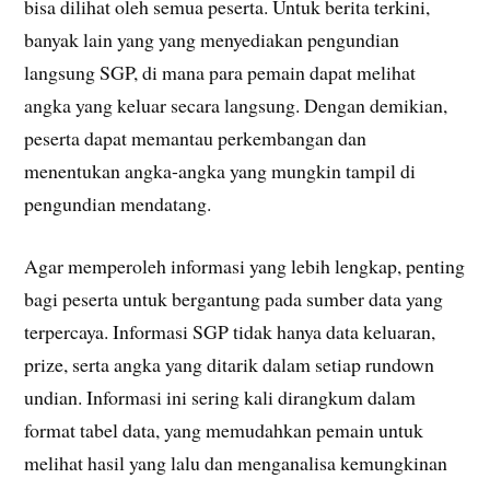
bisa dilihat oleh semua peserta. Untuk berita terkini,
banyak lain yang yang menyediakan pengundian
langsung SGP, di mana para pemain dapat melihat
angka yang keluar secara langsung. Dengan demikian,
peserta dapat memantau perkembangan dan
menentukan angka-angka yang mungkin tampil di
pengundian mendatang.
Agar memperoleh informasi yang lebih lengkap, penting
bagi peserta untuk bergantung pada sumber data yang
terpercaya. Informasi SGP tidak hanya data keluaran,
prize, serta angka yang ditarik dalam setiap rundown
undian. Informasi ini sering kali dirangkum dalam
format tabel data, yang memudahkan pemain untuk
melihat hasil yang lalu dan menganalisa kemungkinan