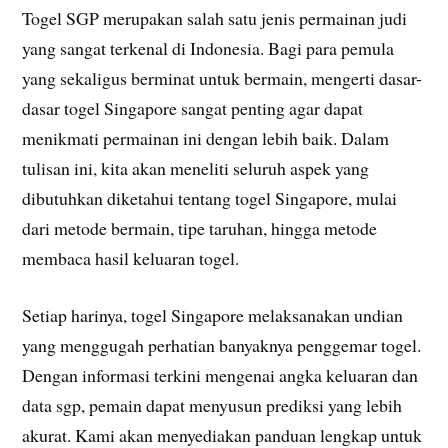
Togel SGP merupakan salah satu jenis permainan judi
yang sangat terkenal di Indonesia. Bagi para pemula
yang sekaligus berminat untuk bermain, mengerti dasar-
dasar togel Singapore sangat penting agar dapat
menikmati permainan ini dengan lebih baik. Dalam
tulisan ini, kita akan meneliti seluruh aspek yang
dibutuhkan diketahui tentang togel Singapore, mulai
dari metode bermain, tipe taruhan, hingga metode
membaca hasil keluaran togel.
Setiap harinya, togel Singapore melaksanakan undian
yang menggugah perhatian banyaknya penggemar togel.
Dengan informasi terkini mengenai angka keluaran dan
data sgp, pemain dapat menyusun prediksi yang lebih
akurat. Kami akan menyediakan panduan lengkap untuk