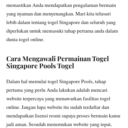
memastikan Anda mendapatkan pengalaman bermain
yang nyaman dan menyenangkan. Mari kita telusuri
lebih dalam tentang togel Singapore dan seluruh yang
diperlukan untuk memasuki tahap pertama anda dalam
dunia togel online.
Cara Mengawali Permainan Togel
Singapore Pools Togel
Dalam hal memulai togel Singapore Pools, tahap
pertama yang perlu Anda lakukan adalah mencari
website terpercaya yang menawarkan fasilitas togel
online. Jangan lupa website itu sudah terdaftar dan
mendapatkan lisensi resmi supaya proses bermain kamu
jadi aman. Sesudah menemukan website yang tepat,