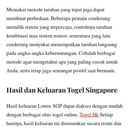
Memakai metode taruhan yang tepat juga dapat
membuat perbedaan. Beberapa pemain cenderung
memilih sistem yang terpercaya, contohnya taruhan
kombinasi atau sistem nomor, sementara yang lain
cenderung menyukai menempatkan taruhan langsung
pada angka-angka keberuntungan. Cobalah berbagai
metode agar mengetahui apa yang paling cocok untuk
Anda, serta tetap jaga semangat positif saat bermain.
Hasil dan Keluaran Togel Singapore
Hasil keluaran Lotere SGP dapat diakses dengan mudah
dengan berbagai situs togel online.
Togel Hk
Setiap
harinya, hasil keluaran ini diumumkan secara resmi dan