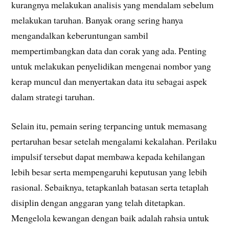
kurangnya melakukan analisis yang mendalam sebelum
melakukan taruhan. Banyak orang sering hanya
mengandalkan keberuntungan sambil
mempertimbangkan data dan corak yang ada. Penting
untuk melakukan penyelidikan mengenai nombor yang
kerap muncul dan menyertakan data itu sebagai aspek
dalam strategi taruhan.
Selain itu, pemain sering terpancing untuk memasang
pertaruhan besar setelah mengalami kekalahan. Perilaku
impulsif tersebut dapat membawa kepada kehilangan
lebih besar serta mempengaruhi keputusan yang lebih
rasional. Sebaiknya, tetapkanlah batasan serta tetaplah
disiplin dengan anggaran yang telah ditetapkan.
Mengelola kewangan dengan baik adalah rahsia untuk