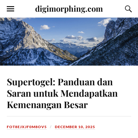
digimorphing.com
Supertogel: Panduan dan
Saran untuk Mendapatkan
Kemenangan Besar
FOT8EJXJF0M8OV5
DECEMBER 10, 2025