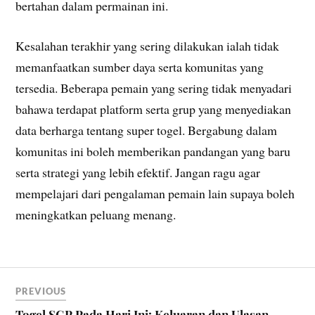
bertahan dalam permainan ini.
Kesalahan terakhir yang sering dilakukan ialah tidak
memanfaatkan sumber daya serta komunitas yang
tersedia. Beberapa pemain yang sering tidak menyadari
bahawa terdapat platform serta grup yang menyediakan
data berharga tentang super togel. Bergabung dalam
komunitas ini boleh memberikan pandangan yang baru
serta strategi yang lebih efektif. Jangan ragu agar
mempelajari dari pengalaman pemain lain supaya boleh
meningkatkan peluang menang.
PREVIOUS
Togel SGP Pada Hari Ini: Keluaran dan Ulasan