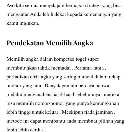
Ayo kita semua menjelajahi berbagai strategi yang bisa
mengantar Anda lebih dekat kepada kemenangan yang
kamu inginkan.
Pendekatan Memilih Angka
Memilih angka dalam kompetisi togel super
membutuhkan taktik memadai . Pertama-tama ,
perhatikan ciri angka yang sering muncul dalam rekap
undian yang lalu . Banyak pemain percaya bahwa
melalui menganalisis hasil-hasil sebelumnya , mereka
bisa memilih nomor-nomor yang punya kemungkinan
lebih tinggi untuk keluar . Meskipun tiada jaminan ,
metode ini dapat membantu anda membuat pilihan yang
lebih lebih cerdas .