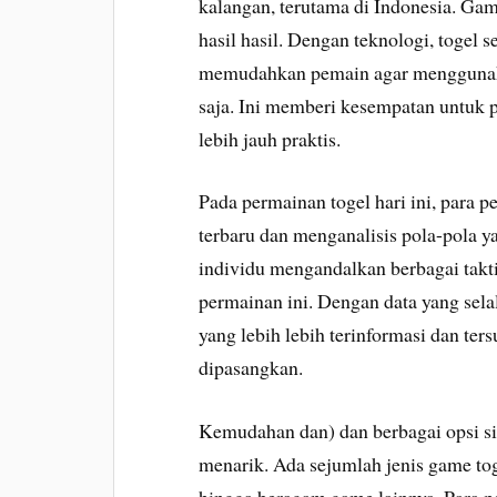
kalangan, terutama di Indonesia. Ga
hasil hasil. Dengan teknologi, togel 
memudahkan pemain agar menggunakan
saja. Ini memberi kesempatan untuk 
lebih jauh praktis.
Pada permainan togel hari ini, para 
terbaru dan menganalisis pola-pola ya
individu mengandalkan berbagai takt
permainan ini. Dengan data yang sela
yang lebih lebih terinformasi dan te
dipasangkan.
Kemudahan dan) dan berbagai opsi si
menarik. Ada sejumlah jenis game tog