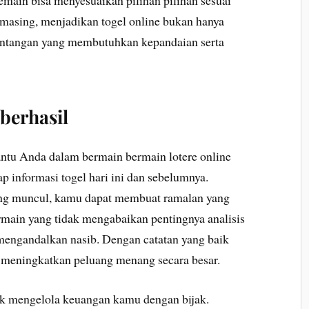
main bisa menyesuaikan pilihan pilihan sesuai
g-masing, menjadikan togel online bukan hanya
 tantangan yang membutuhkan kepandaian serta
berhasil
antu Anda dalam bermain bermain lotere online
p informasi togel hari ini dan sebelumnya.
ing muncul, kamu dapat membuat ramalan yang
rmain yang tidak mengabaikan pentingnya analisis
mengandalkan nasib. Dengan catatan yang baik
t meningkatkan peluang menang secara besar.
tuk mengelola keuangan kamu dengan bijak.