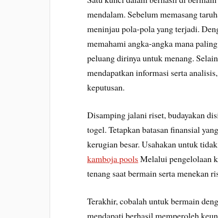
mendalam. Sebelum memasang taruhan,
meninjau pola-pola yang terjadi. De
memahami angka-angka mana paling 
peluang dirinya untuk menang. Selain
mendapatkan informasi serta analisis
keputusan.
Disamping jalani riset, budayakan di
togel. Tetapkan batasan finansial yan
kerugian besar. Usahakan untuk tida
kamboja pools
Melalui pengelolaan k
tenang saat bermain serta menekan ri
Terakhir, cobalah untuk bermain deng
mendapati berhasil memperoleh keun