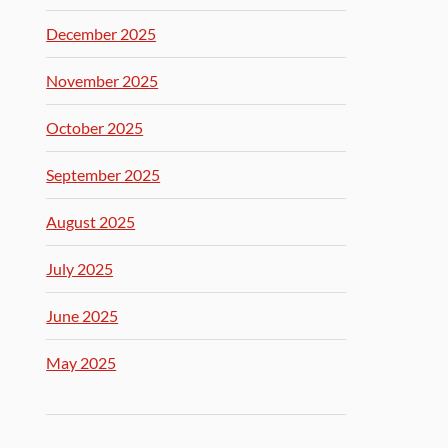
December 2025
November 2025
October 2025
September 2025
August 2025
July 2025
June 2025
May 2025