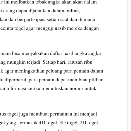
me ini melibatkan tebak angka akan akan dalam
sekarang dapat dijalankan dalam online,
 dan berpartisipasi setiap saat dan di mana
pecinta togel agar menguji nasib mereka dengan
pemain bisa menyaksikan daftar hasil angka angka
ng mungkin terjadi. Setiap hari, ratusan ribu
ik agar meningkatkan peluang para pemain dalam
lu diperbarui, para pemain dapat membuat pilihan
rsuai informasi ketika memutuskan nomor untuk
tus togel juga membuat permainan ini menjadi
el yang, termasuk 4D togel, 3D togel, 2D togel,