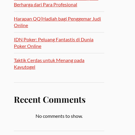
Berharga dari Para Profesional
Harapan QQ|Hadiah bagi Penggemar Judi
Online
IDN Poker: Peluang Fantastis di Dunia
Poker Online
Taktik Cerdas untuk Menang pada
Kayutogel
Recent Comments
No comments to show.