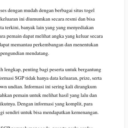
kses dengan mudah dengan berbagai situs togel
l keluaran ini diumumkan secara resmi dan bisa
ita terkini, banyak lain yang yang menyediakan
ra pemain dapat melihat angka yang keluar secara
a dapat memantau perkembangan dan menentukan
 pengundian mendatang.
h lengkap, penting bagi peserta untuk bergantung
ormasi SGP tidak hanya data keluaran, prize, serta
own undian. Informasi ini sering kali dirangkum
ahkan pemain untuk melihat hasil yang lalu dan
ikutnya. Dengan informasi yang komplit, para
gi sendiri untuk bisa mendapatkan kemenangan.