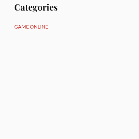
Categories
GAME ONLINE