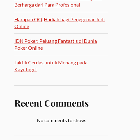
Berharga dari Para Profesional
Harapan QQ|Hadiah bagi Penggemar Judi
Online
IDN Poker: Peluang Fantastis di Dunia
Poker Online
Taktik Cerdas untuk Menang pada
Kayutogel
Recent Comments
No comments to show.