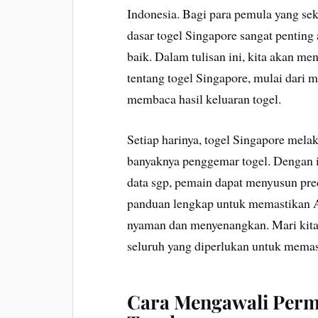
Indonesia. Bagi para pemula yang sek
dasar togel Singapore sangat penting
baik. Dalam tulisan ini, kita akan me
tentang togel Singapore, mulai dari 
membaca hasil keluaran togel.
Setiap harinya, togel Singapore mel
banyaknya penggemar togel. Dengan i
data sgp, pemain dapat menyusun pre
panduan lengkap untuk memastikan 
nyaman dan menyenangkan. Mari kita t
seluruh yang diperlukan untuk memas
Cara Mengawali Perma