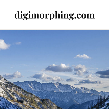
digimorphing.com