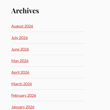
Archives
August 2026
July 2026
June 2026
May 2026
April 2026
March 2026
February 2026
January 2026