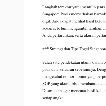
Langkah terakhir yaitu memilih jenis
Singapore Pools menyediakan banyak j
digit. Anda dapat melihat hasil kelua
acuan sebelum mengambil taruhan. I
Anda pertaruhkan, serta ukuran pert
### Strategi dan Tips Togel Singapor
Salah satu pendekatan utama dalam b
pada data keluaran sebelumnya. Denga
mengetahui nomor-nomor yang berpot
SGP yang akurat bisa membantu dal
Disarankan agar mencatat hasil kelu
setiap angka.