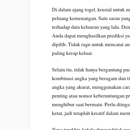
Di dalam ajang togel, krusial untuk 
peluang kemenangan. Satu saran yang
terhadap data keluaran yang lalu. De
Anda dapat menghasilkan prediksi ya
dipilih. Tidak ragu untuk mencatat 
paling kerap keluar.
Selain itu, tidak hanya bergantung 
kombinasi angka yang beragam dan t
angka yang akurat, menggunakan cara
penting atau nomor keberuntungan pr
menghibur saat bermain. Perlu diing
ketat, jadi tetaplah kreatif dalam me
Yang terakhir, kelola dengan bijak u