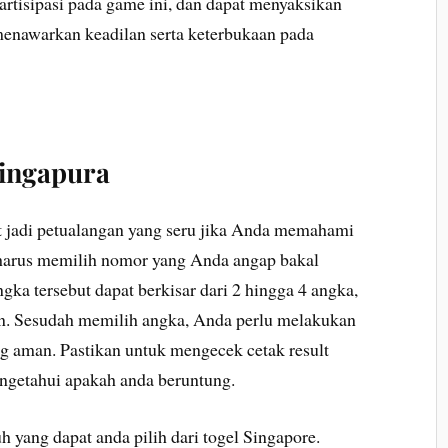
artisipasi pada game ini, dan dapat menyaksikan
menawarkan keadilan serta keterbukaan pada
Singapura
t jadi petualangan yang seru jika Anda memahami
harus memilih nomor yang Anda angap bakal
gka tersebut dapat berkisar dari 2 hingga 4 angka,
kan. Sesudah memilih angka, Anda perlu melakukan
ang aman. Pastikan untuk mengecek cetak result
engetahui apakah anda beruntung.
h yang dapat anda pilih dari togel Singapore.