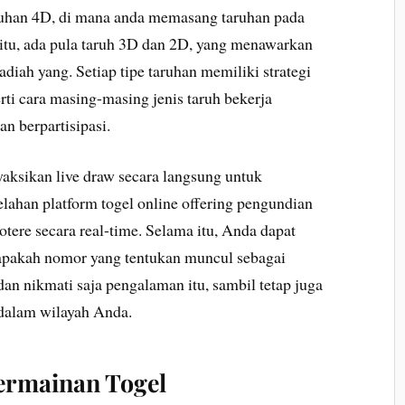
uhan 4D, di mana anda memasang taruhan pada
itu, ada pula taruh 3D dan 2D, yang menawarkan
adiah yang. Setiap tipe taruhan memiliki strategi
rti cara masing-masing jenis taruh bekerja
n berpartisipasi.
aksikan live draw secara langsung untuk
lahan platform togel online offering pengundian
lotere secara real-time. Selama itu, Anda dapat
 apakah nomor yang tentukan muncul sebagai
n nikmati saja pengalaman itu, sambil tetap juga
 dalam wilayah Anda.
ermainan Togel