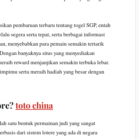
sikan pembaruan terbaru tentang togel SGP, entah
lalu segera serta tepat, serta berbagai informasi
ian, menyebabkan para pemain semakin tertarik
 Dengan banyaknya situs yang menyediakan
meraih reward menjanjikan semakin terbuka lebar.
mpimu serta meraih hadiah yang besar dengan
ore?
toto china
lah satu bentuk permainan judi yang sangat
erbasis dari sistem lotere yang ada di negara