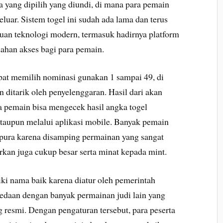
a yang dipilih yang diundi, di mana para pemain
uar. Sistem togel ini sudah ada lama dan terus
an teknologi modern, termasuk hadirnya platform
ahan akses bagi para pemain.
pat memilih nominasi gunakan 1 sampai 49, di
 ditarik oleh penyelenggaran. Hasil dari akan
 pemain bisa mengecek hasil angka togel
 ataupun melalui aplikasi mobile. Banyak pemain
pura karena disamping permainan yang sangat
rkan juga cukup besar serta minat kepada mint.
iki nama baik karena diatur oleh pemerintah
edaan dengan banyak permainan judi lain yang
 resmi. Dengan pengaturan tersebut, para peserta