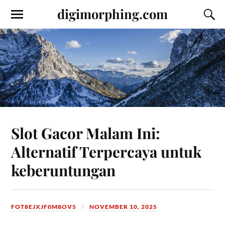
digimorphing.com
Slot Gacor Malam Ini:
Alternatif Terpercaya untuk
keberuntungan
FOT8EJXJF0M8OV5
NOVEMBER 10, 2025