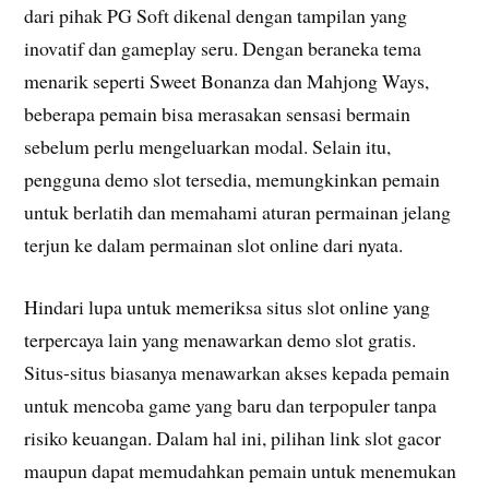
dari pihak PG Soft dikenal dengan tampilan yang
inovatif dan gameplay seru. Dengan beraneka tema
menarik seperti Sweet Bonanza dan Mahjong Ways,
beberapa pemain bisa merasakan sensasi bermain
sebelum perlu mengeluarkan modal. Selain itu,
pengguna demo slot tersedia, memungkinkan pemain
untuk berlatih dan memahami aturan permainan jelang
terjun ke dalam permainan slot online dari nyata.
Hindari lupa untuk memeriksa situs slot online yang
terpercaya lain yang menawarkan demo slot gratis.
Situs-situs biasanya menawarkan akses kepada pemain
untuk mencoba game yang baru dan terpopuler tanpa
risiko keuangan. Dalam hal ini, pilihan link slot gacor
maupun dapat memudahkan pemain untuk menemukan