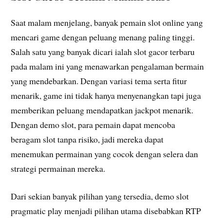
Saat malam menjelang, banyak pemain slot online yang
mencari game dengan peluang menang paling tinggi.
Salah satu yang banyak dicari ialah slot gacor terbaru
pada malam ini yang menawarkan pengalaman bermain
yang mendebarkan. Dengan variasi tema serta fitur
menarik, game ini tidak hanya menyenangkan tapi juga
memberikan peluang mendapatkan jackpot menarik.
Dengan demo slot, para pemain dapat mencoba
beragam slot tanpa risiko, jadi mereka dapat
menemukan permainan yang cocok dengan selera dan
strategi permainan mereka.
Dari sekian banyak pilihan yang tersedia, demo slot
pragmatic play menjadi pilihan utama disebabkan RTP