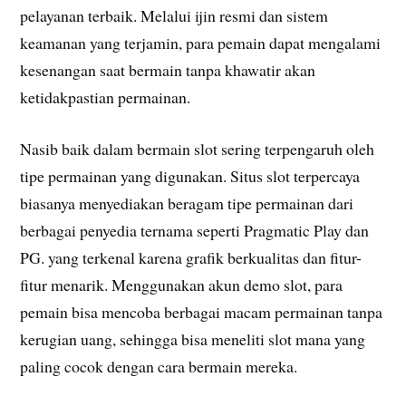
pelayanan terbaik. Melalui ijin resmi dan sistem
keamanan yang terjamin, para pemain dapat mengalami
kesenangan saat bermain tanpa khawatir akan
ketidakpastian permainan.
Nasib baik dalam bermain slot sering terpengaruh oleh
tipe permainan yang digunakan. Situs slot terpercaya
biasanya menyediakan beragam tipe permainan dari
berbagai penyedia ternama seperti Pragmatic Play dan
PG. yang terkenal karena grafik berkualitas dan fitur-
fitur menarik. Menggunakan akun demo slot, para
pemain bisa mencoba berbagai macam permainan tanpa
kerugian uang, sehingga bisa meneliti slot mana yang
paling cocok dengan cara bermain mereka.