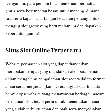
Dengan itu, para pemain bisa menikmati permainan
gratis serta kesempatan besar untuk menang, dimana
saja serta kapan saja. Jangan lewatkan peluang untuk
menguji slot gacor yang baru malam ini dan dapatkan
keberuntunganmu!
Situs Slot Online Terpercaya
Website permainan slot yang dapat diandalkan
merupakan tempat yang diandalkan oleh para pemain
dalam mengalami pengalaman slot secara dalam format
aman serta menyenangkan. Di era digital saat ini, ada
banyak opsi website yang menawarkan berbagai macam
permainan slot, tetapi perlu untuk menentukan mana
yang sudah terbukti aman dan baik serta menyediakan