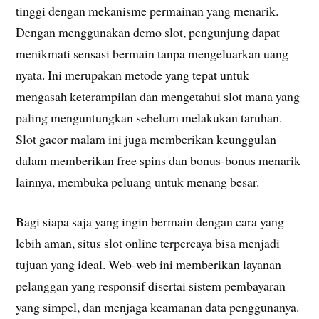
tinggi dengan mekanisme permainan yang menarik.
Dengan menggunakan demo slot, pengunjung dapat
menikmati sensasi bermain tanpa mengeluarkan uang
nyata. Ini merupakan metode yang tepat untuk
mengasah keterampilan dan mengetahui slot mana yang
paling menguntungkan sebelum melakukan taruhan.
Slot gacor malam ini juga memberikan keunggulan
dalam memberikan free spins dan bonus-bonus menarik
lainnya, membuka peluang untuk menang besar.
Bagi siapa saja yang ingin bermain dengan cara yang
lebih aman, situs slot online terpercaya bisa menjadi
tujuan yang ideal. Web-web ini memberikan layanan
pelanggan yang responsif disertai sistem pembayaran
yang simpel, dan menjaga keamanan data penggunanya.