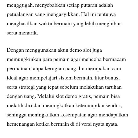
menggugah, menyebabkan setiap putaran adalah
petualangan yang mengasyikkan. Hal ini tentunya
menghasilkan waktu bermain yang lebih menghibur
serta menarik.
Dengan menggunakan akun demo slot juga
memungkinkan para pemain agar mencoba bermacam
permainan tanpa kerugian uang. Ini merupakan cara
ideal agar mempelajari sistem bermain, fitur bonus,
serta strategi yang tepat sebelum melakukan taruhan
dengan uang. Melalui slot demo gratis, pemain bisa
melatih diri dan meningkatkan keterampilan sendiri,
sehingga meningkatkan kesempatan agar mendapatkan
kemenangan ketika bermain di di versi nyata nyata.