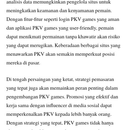
analisis data memungkinkan pengelola situs untuk
meningkatkan keamanan dan kenyamanan pemain.
Dengan fitur-fitur seperti login PKV games yang aman
dan aplikasi PKV games yang user-friendly, pemain
dapat menikmati permainan tanpa khawatir akan risiko
yang dapat merugikan. Keberadaan berbagai situs yang
menawarkan PKV akan semakin memperkuat posisi
mereka di pasar.
Di tengah persaingan yang ketat, strategi pemasaran
yang tepat juga akan memainkan peran penting dalam
pengembangan PKV games. Promosi yang efektif dan
kerja sama dengan influencer di media sosial dapat
memperkenalkan PKV kepada lebih banyak orang.
Dengan strategi yang tepat, PKV games tidak hanya