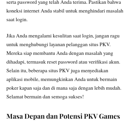
serta password yang telah Anda terima. Pastikan bahwa
koneksi internet Anda stabil untuk menghindari masalah
saat login.
Jika Anda mengalami kesulitan saat login, jangan ragu
untuk menghubungi layanan pelanggan situs PKV.
Mereka siap membantu Anda dengan masalah yang
dihadapi, termasuk reset password atau verifikasi akun.
Selain itu, beberapa situs PKV juga menyediakan
aplikasi mobile, memungkinkan Anda untuk bermain
poker kapan saja dan di mana saja dengan lebih mudah.
Selamat bermain dan semoga sukses!
Masa Depan dan Potensi PKV Games