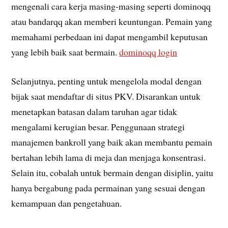
mengenali cara kerja masing-masing seperti dominoqq
atau bandarqq akan memberi keuntungan. Pemain yang
memahami perbedaan ini dapat mengambil keputusan
yang lebih baik saat bermain.
dominoqq login
Selanjutnya, penting untuk mengelola modal dengan
bijak saat mendaftar di situs PKV. Disarankan untuk
menetapkan batasan dalam taruhan agar tidak
mengalami kerugian besar. Penggunaan strategi
manajemen bankroll yang baik akan membantu pemain
bertahan lebih lama di meja dan menjaga konsentrasi.
Selain itu, cobalah untuk bermain dengan disiplin, yaitu
hanya bergabung pada permainan yang sesuai dengan
kemampuan dan pengetahuan.