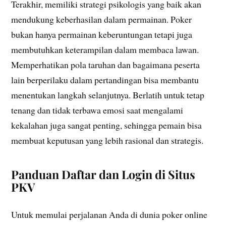
Terakhir, memiliki strategi psikologis yang baik akan
mendukung keberhasilan dalam permainan. Poker
bukan hanya permainan keberuntungan tetapi juga
membutuhkan keterampilan dalam membaca lawan.
Memperhatikan pola taruhan dan bagaimana peserta
lain berperilaku dalam pertandingan bisa membantu
menentukan langkah selanjutnya. Berlatih untuk tetap
tenang dan tidak terbawa emosi saat mengalami
kekalahan juga sangat penting, sehingga pemain bisa
membuat keputusan yang lebih rasional dan strategis.
Panduan Daftar dan Login di Situs
PKV
Untuk memulai perjalanan Anda di dunia poker online