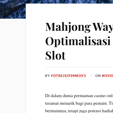
Mahjong Ways
Optimalisas
Slot
BY
FOT8EJXJF0M8OV5
ON
NOVEM
Di dalam dunia permainan casino onli
teramat menarik bagi para pemain. T
bermainnya, tetapi juga potensi hadia