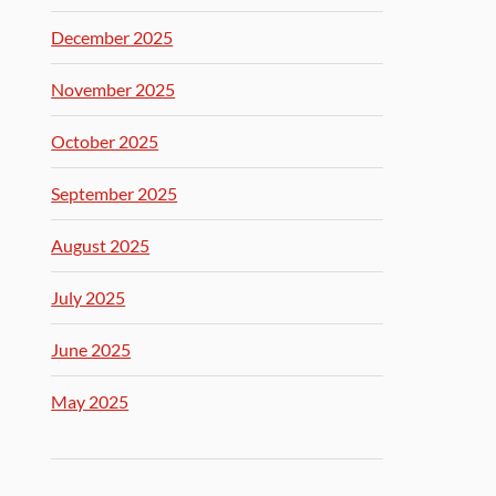
December 2025
November 2025
October 2025
September 2025
August 2025
July 2025
June 2025
May 2025