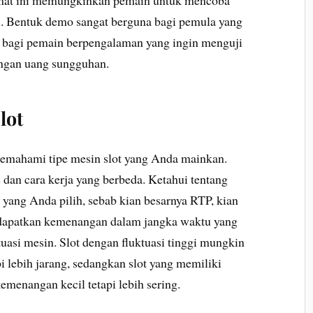
rmat ini memungkinkan pemain untuk mencoba
i. Bentuk demo sangat berguna bagi pemula yang
 bagi pemain berpengalaman yang ingin menguji
engan uang sungguhan.
lot
memahami tipe mesin slot yang Anda mainkan.
dan cara kerja yang berbeda. Ketahui tentang
 yang Anda pilih, sebab kian besarnya RTP, kian
apatkan kemenangan dalam jangka waktu yang
tuasi mesin. Slot dengan fluktuasi tinggi mungkin
i lebih jarang, sedangkan slot yang memiliki
emenangan kecil tetapi lebih sering.