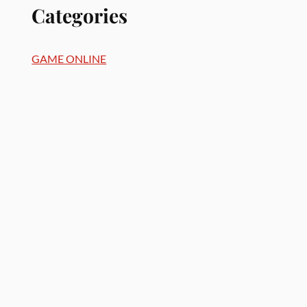
Categories
GAME ONLINE