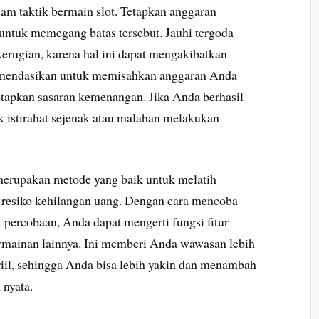
am taktik bermain slot. Tetapkan anggaran
untuk memegang batas tersebut. Jauhi tergoda
erugian, karena hal ini dapat mengakibatkan
komendasikan untuk memisahkan anggaran Anda
etapkan sasaran kemenangan. Jika Anda berhasil
k istirahat sejenak atau malahan melakukan
erupakan metode yang baik untuk melatih
a resiko kehilangan uang. Dengan cara mencoba
 percobaan, Anda dapat mengerti fungsi fitur
rmainan lainnya. Ini memberi Anda wawasan lebih
il, sehingga Anda bisa lebih yakin dan menambah
 nyata.