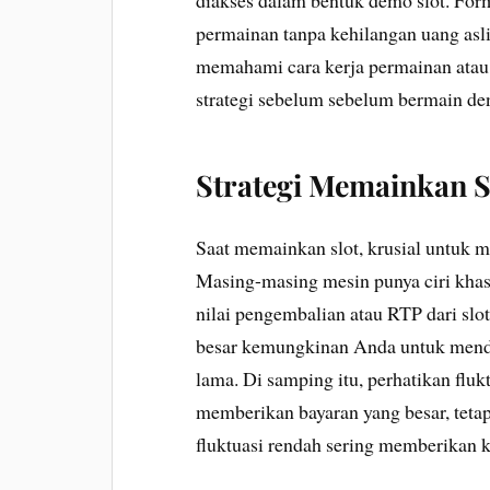
diakses dalam bentuk demo slot. Fo
permainan tanpa kehilangan uang asl
memahami cara kerja permainan atau
strategi sebelum sebelum bermain d
Strategi Memainkan S
Saat memainkan slot, krusial untuk 
Masing-masing mesin punya ciri khas 
nilai pengembalian atau RTP dari slot
besar kemungkinan Anda untuk mend
lama. Di samping itu, perhatikan fluk
memberikan bayaran yang besar, tetap
fluktuasi rendah sering memberikan k