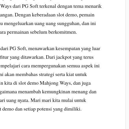
g Ways dari PG Soft terkenal dengan tema menarik
tangan. Dengan keberadaan slot demo, pemain
rlu mengeluarkan uang uang sungguhan, dan ini
ara permainan sebelum berkomitmen.
 dari PG Soft, menawarkan kesempatan yang luar
itur yang ditawarkan. Dari jackpot yang terus
mpelajari cara mempergunakan semua aspek ini
i akan membahas strategi serta kiat untuk
 kita di slot demo Mahjong Ways, dan juga
agaimana menambah kemungkinan menang dan
ari uang nyata. Mari mari kita mulai untuk
t demo dan setiap potensi yang dimiliki.