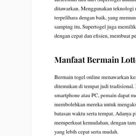
ditawarkan. Menggunakan teknologi m
terpelihara dengan baik, yang memun
samping itu, Supertogel juga memili
dengan cepat dan efisien, membuat 
Manfaat Bermain Lott
Bermain togel online menawarkan ke
ditemukan di tempat judi tradisiona
smartphone atau PC, pemain dapat mel
membolehkan mereka untuk mengakse
batasan waktu serta tempat. Adanya p
memperkuat kemudahan, dengan tampila
yang lebih cepat serta mudah.