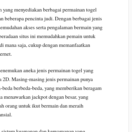
orm yang menyediakan berbagai permainan togel
an beberapa pencinta judi. Dengan berbagai jenis
kemudahan akses serta pengalaman bermain yang
eberadaan situs ini memudahkan pemain untuk
 di mana saja, cukup dengan memanfaatkan
ernet.
menemukan aneka jenis permainan togel yang
ta 2D. Masing-masing jenis permainan punya
da-beda berbeda-beda, yang memberikan beragam
uga menawarkan jackpot dengan besar, yang
ah orang untuk ikut bermain dan meraih
nsial.
ah sistem keamanan dan kenyamanan yang