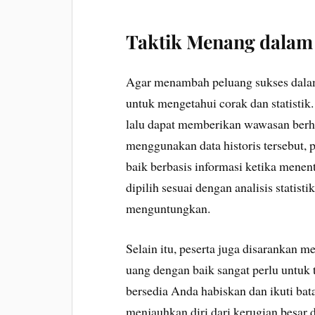
Taktik Menang dalam
Agar menambah peluang sukses dalam 
untuk mengetahui corak dan statistik
lalu dapat memberikan wawasan berh
menggunakan data historis tersebut, 
baik berbasis informasi ketika men
dipilih sesuai dengan analisis statis
menguntungkan.
Selain itu, peserta juga disarankan 
uang dengan baik sangat perlu untuk
bersedia Anda habiskan dan ikuti bat
menjauhkan diri dari kerugian besar