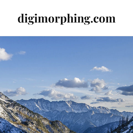
digimorphing.com