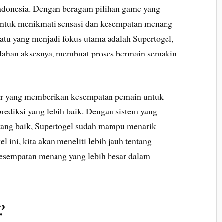
 Indonesia. Dengan beragam pilihan game yang
 untuk menikmati sensasi dan kesempatan menang
 satu yang menjadi fokus utama adalah Supertogel,
udahan aksesnya, membuat proses bermain semakin
tur yang memberikan kesempatan pemain untuk
rediksi yang lebih baik. Dengan sistem yang
 yang baik, Supertogel sudah mampu menarik
l ini, kita akan meneliti lebih jauh tentang
esempatan menang yang lebih besar dalam
?