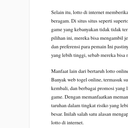
Selain itu, lotto di internet member
beragam. Di situs situs seperti super
game yang kebanyakan tidak tidak ter
pilihan ini, mereka bisa mengambil j
dan preferensi para pemain Ini pas
yang lebih tinggi, sebab mereka bis
Manfaat lain dari bertaruh lotto onl
Banyak web togel online, termasuk s
kembali, dan berbagai promosi yang
game. Dengan memanfaatkan memanfa
taruhan dalam tingkat risiko yang le
besar. Inilah salah satu alasan meng
lotto di internet.