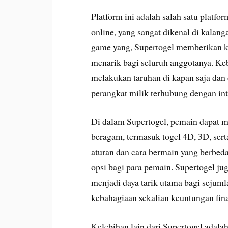
Platform ini adalah salah satu platf
online, yang sangat dikenal di kalang
game yang, Supertogel memberikan 
menarik bagi seluruh anggotanya. K
melakukan taruhan di kapan saja dan
perangkat milik terhubung dengan int
Di dalam Supertogel, pemain dapat 
beragam, termasuk togel 4D, 3D, ser
aturan dan cara bermain yang berbe
opsi bagi para pemain. Supertogel j
menjadi daya tarik utama bagi sejuml
kebahagiaan sekalian keuntungan fina
Kelebihan lain dari Supertogel adal