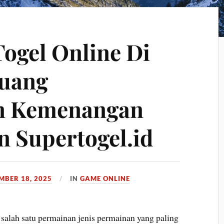
ogel Online Di
luang
n Kemenangan
 Supertogel.id
BER 18, 2025
IN
GAME ONLINE
 salah satu permainan jenis permainan yang paling