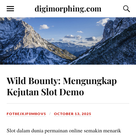
digimorphing.com
Wild Bounty: Mengungkap
Kejutan Slot Demo
FOT8EJXJF0M8OV5
OCTOBER 13, 2025
Slot dalam dunia permainan online semakin menarik