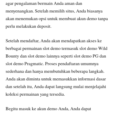
agar pengalaman bermain Anda aman dan
menyenangkan. Setelah memilih situs, Anda biasanya
akan menemukan opsi untuk membuat akun demo tanpa
perlu melakukan deposit.
Setelah mendaftar, Anda akan mendapatkan akses ke
berbagai permainan slot demo termasuk slot demo Wild
Bounty dan slot demo lainnya seperti slot demo PG dan
slot demo Pragmatic. Proses pendaftaran umumnya
sederhana dan hanya membutuhkan beberapa langkah.
Anda akan diminta untuk memasukkan informasi dasar
dan setelah itu, Anda dapat langsung mulai menjelajahi
koleksi permainan yang tersedia.
Begitu masuk ke akun demo Anda, Anda dapat