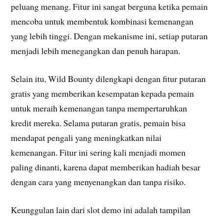
peluang menang. Fitur ini sangat berguna ketika pemain
mencoba untuk membentuk kombinasi kemenangan
yang lebih tinggi. Dengan mekanisme ini, setiap putaran
menjadi lebih menegangkan dan penuh harapan.
Selain itu, Wild Bounty dilengkapi dengan fitur putaran
gratis yang memberikan kesempatan kepada pemain
untuk meraih kemenangan tanpa mempertaruhkan
kredit mereka. Selama putaran gratis, pemain bisa
mendapat pengali yang meningkatkan nilai
kemenangan. Fitur ini sering kali menjadi momen
paling dinanti, karena dapat memberikan hadiah besar
dengan cara yang menyenangkan dan tanpa risiko.
Keunggulan lain dari slot demo ini adalah tampilan