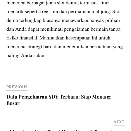
mencoba berbagai jenis slot demo, termasuk fitur
menarik seperti free spin dan permainan mahjong. Slot
demo terlengkap biasanya menawarkan banyak pilihan
dan Anda dapat menikmati pengalaman bermain tanpa
risiko finansial. Manfaatkan kesempatan ini untuk
mencoba strategi baru dan menemukan permainan yang
paling Anda sukai.
PREVIOUS
Data Pengeluaran SDY Terbaru: Siap Menang
Besar
NEXT