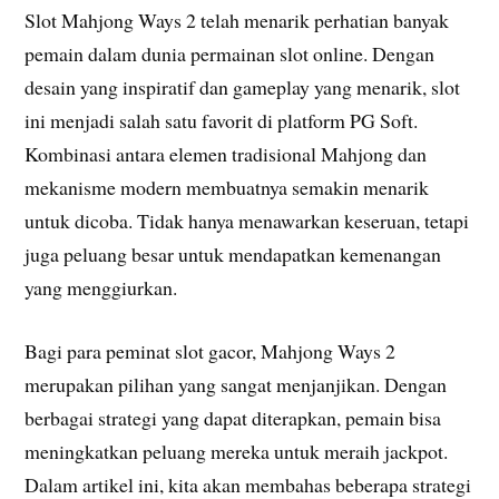
Slot Mahjong Ways 2 telah menarik perhatian banyak
pemain dalam dunia permainan slot online. Dengan
desain yang inspiratif dan gameplay yang menarik, slot
ini menjadi salah satu favorit di platform PG Soft.
Kombinasi antara elemen tradisional Mahjong dan
mekanisme modern membuatnya semakin menarik
untuk dicoba. Tidak hanya menawarkan keseruan, tetapi
juga peluang besar untuk mendapatkan kemenangan
yang menggiurkan.
Bagi para peminat slot gacor, Mahjong Ways 2
merupakan pilihan yang sangat menjanjikan. Dengan
berbagai strategi yang dapat diterapkan, pemain bisa
meningkatkan peluang mereka untuk meraih jackpot.
Dalam artikel ini, kita akan membahas beberapa strategi