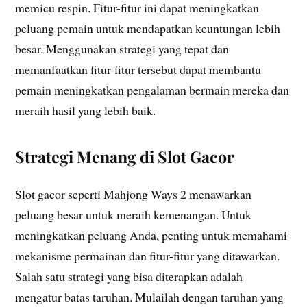
memicu respin. Fitur-fitur ini dapat meningkatkan
peluang pemain untuk mendapatkan keuntungan lebih
besar. Menggunakan strategi yang tepat dan
memanfaatkan fitur-fitur tersebut dapat membantu
pemain meningkatkan pengalaman bermain mereka dan
meraih hasil yang lebih baik.
Strategi Menang di Slot Gacor
Slot gacor seperti Mahjong Ways 2 menawarkan
peluang besar untuk meraih kemenangan. Untuk
meningkatkan peluang Anda, penting untuk memahami
mekanisme permainan dan fitur-fitur yang ditawarkan.
Salah satu strategi yang bisa diterapkan adalah
mengatur batas taruhan. Mulailah dengan taruhan yang