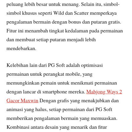
peluang lebih besar untuk menang. Selain itu, simbol-
simbol khusus seperti Wild dan Scatter memperkaya
pengalaman bermain dengan bonus dan putaran gratis.
Fitur ini menambah tingkat kedalaman pada permainan
dan membuat setiap putaran menjadi lebih
mendebarkan.
Kelebihan lain dari PG Soft adalah optimisasi
permainan untuk perangkat mobile, yang
memungkinkan pemain untuk menikmati permainan
dengan lancar di smartphone mereka.
Mahjong Ways 2
Gacor Maxwin
Dengan grafis yang menakjubkan dan
animasi yang halus, setiap permainan dari PG Soft
memberikan pengalaman bermain yang memuaskan.
Kombinasi antara desain yang menarik dan fitur