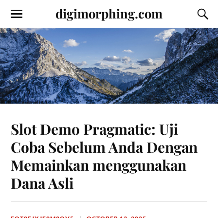
digimorphing.com
Slot Demo Pragmatic: Uji
Coba Sebelum Anda Dengan
Memainkan menggunakan
Dana Asli