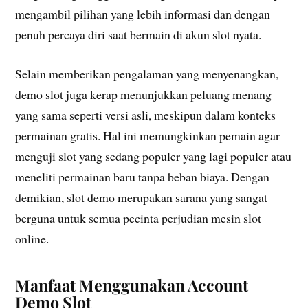
mengambil pilihan yang lebih informasi dan dengan
penuh percaya diri saat bermain di akun slot nyata.
Selain memberikan pengalaman yang menyenangkan,
demo slot juga kerap menunjukkan peluang menang
yang sama seperti versi asli, meskipun dalam konteks
permainan gratis. Hal ini memungkinkan pemain agar
menguji slot yang sedang populer yang lagi populer atau
meneliti permainan baru tanpa beban biaya. Dengan
demikian, slot demo merupakan sarana yang sangat
berguna untuk semua pecinta perjudian mesin slot
online.
Manfaat Menggunakan Account
Demo Slot