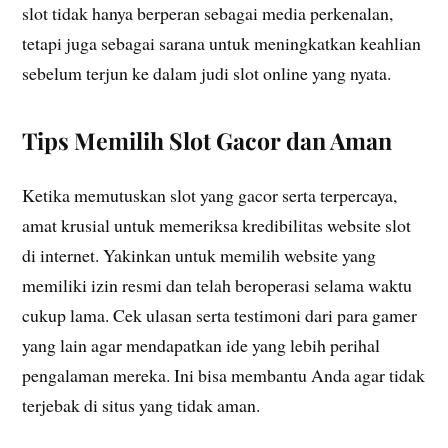
slot tidak hanya berperan sebagai media perkenalan,
tetapi juga sebagai sarana untuk meningkatkan keahlian
sebelum terjun ke dalam judi slot online yang nyata.
Tips Memilih Slot Gacor dan Aman
Ketika memutuskan slot yang gacor serta terpercaya,
amat krusial untuk memeriksa kredibilitas website slot
di internet. Yakinkan untuk memilih website yang
memiliki izin resmi dan telah beroperasi selama waktu
cukup lama. Cek ulasan serta testimoni dari para gamer
yang lain agar mendapatkan ide yang lebih perihal
pengalaman mereka. Ini bisa membantu Anda agar tidak
terjebak di situs yang tidak aman.