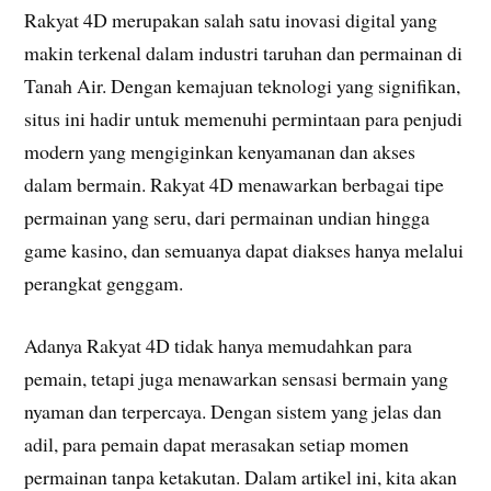
Rakyat 4D merupakan salah satu inovasi digital yang
makin terkenal dalam industri taruhan dan permainan di
Tanah Air. Dengan kemajuan teknologi yang signifikan,
situs ini hadir untuk memenuhi permintaan para penjudi
modern yang mengiginkan kenyamanan dan akses
dalam bermain. Rakyat 4D menawarkan berbagai tipe
permainan yang seru, dari permainan undian hingga
game kasino, dan semuanya dapat diakses hanya melalui
perangkat genggam.
Adanya Rakyat 4D tidak hanya memudahkan para
pemain, tetapi juga menawarkan sensasi bermain yang
nyaman dan terpercaya. Dengan sistem yang jelas dan
adil, para pemain dapat merasakan setiap momen
permainan tanpa ketakutan. Dalam artikel ini, kita akan