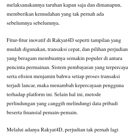
melaksanakannya taruhan kapan saja dan dimanapun,
memberikan kemudahan yang tak pernah ada
sebelumnya sebelumnya.
Fitur-fitur inovatif di Rakyat4D seperti tampilan yang
mudah digunakan, transaksi cepat, dan pilihan perjudian
yang beragam membuatnya semakin populer di antara
pencinta permainan. Sistem pembayaran yang terpercaya
serta efisien menjamin bahwa setiap proses transaksi
terjadi lancar, maka menambah kepercayaan pengguna
terhadap platform ini. Selain hal ini, metode
perlindungan yang canggih melindungi data pribadi
beserta finansial pemain-pemain.
Melalui adanya Rakyat4D, perjudian tak pernah lagi