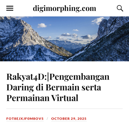
digimorphing.com
Rakyat4D:|Pengembangan
Daring di Bermain serta
Permainan Virtual
FOT8EJXJF0M8OV5
OCTOBER 29, 2025