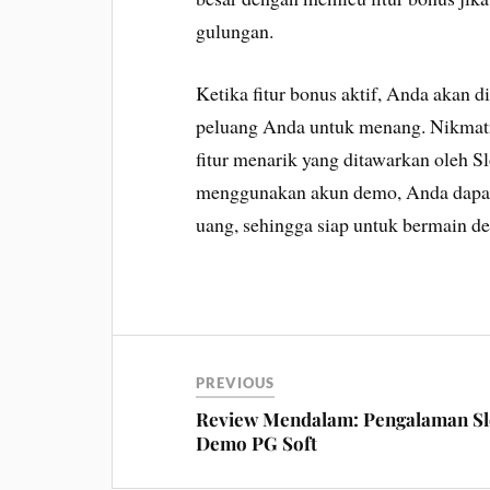
gulungan.
Ketika fitur bonus aktif, Anda akan 
peluang Anda untuk menang. Nikmati
fitur menarik yang ditawarkan oleh
menggunakan akun demo, Anda dapat 
uang, sehingga siap untuk bermain de
PREVIOUS
Review Mendalam: Pengalaman Sl
Demo PG Soft