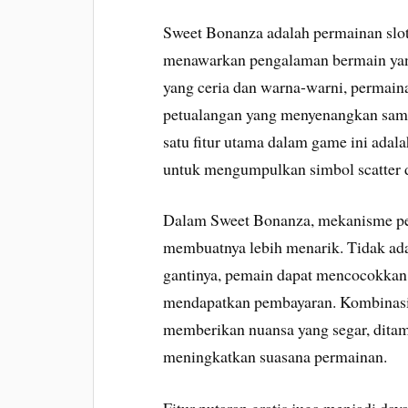
Sweet Bonanza adalah permainan slot 
menawarkan pengalaman bermain yan
yang ceria dan warna-warni, permai
petualangan yang menyenangkan samb
satu fitur utama dalam game ini ada
untuk mengumpulkan simbol scatter d
Dalam Sweet Bonanza, mekanisme perm
membuatnya lebih menarik. Tidak ada
gantinya, pemain dapat mencocokkan 
mendapatkan pembayaran. Kombinasi
memberikan nuansa yang segar, ditam
meningkatkan suasana permainan.