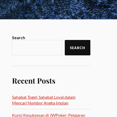
Search
SEARCH
Recent Posts
Sahabat Togel: Sahabat Loyal dalam
Mencari Nombor Angka Impian
Kunci Kesuksesan di JWPoker: Pelajaran