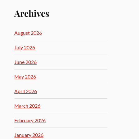
Archives
August 2026
July 2026
June 2026
May 2026
April 2026
March 2026
February 2026
January 2026