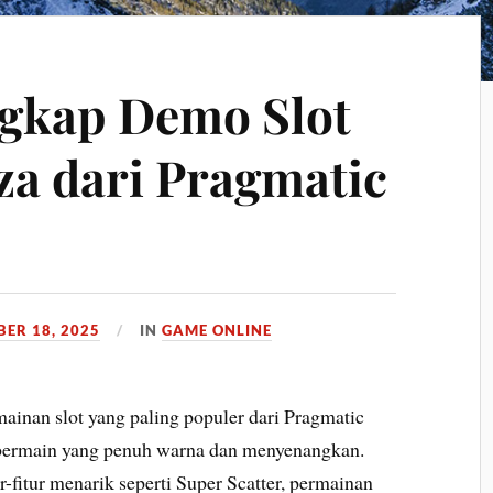
gkap Demo Slot
a dari Pragmatic
ER 18, 2025
IN
GAME ONLINE
ainan slot yang paling populer dari Pragmatic
bermain yang penuh warna dan menyenangkan.
-fitur menarik seperti Super Scatter, permainan