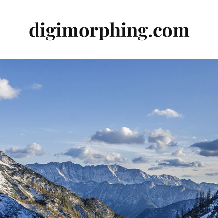
digimorphing.com