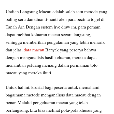
Undian Langsung Macau adalah salah satu metode yang
paling seru dan dinanti-nanti oleh para pecinta togel di
Tanah Air. Dengan sistem live draw ini, para pemain
dapat melihat keluaran macau secara langsung,
sehingga memberikan pengalaman yang lebih menarik
dan jelas.
data macau
Banyak yang percaya bahwa
dengan menganalisis hasil keluaran, mereka dapat
menambah peluang menang dalam permainan toto
macau yang mereka ikuti.
Untuk hal ini, krusial bagi peserta untuk memahami
bagaimana metode menganalisis data macau dengan
benar. Melalui pengeluaran macau yang telah
berlangsung, kita bisa melihat pola-pola khusus yang