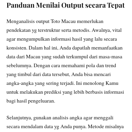
Panduan Menilai Output secara Tepat
Menganalisis output Toto Macau memerlukan
pendekatan yg terstruktur serta metodis. Awalnya, vital
agar mengumpulkan informasi hasil yang lalu secara
konsisten. Dalam hal ini, Anda dapatlah memanfaatkan
data dari Macau yang sudah terkumpul dari masa-masa
sebelumnya. Dengan cara memahami pola dan trend
yang timbul dari data tersebut, Anda bisa mencari
angka-angka yang sering terjadi. Ini menolong Kamu
untuk melakukan prediksi yang lebih berbasis informasi
bagi hasil pengeluaran.
Selanjutnya, gunakan analisis angka agar menggali
secara mendalam data yg Anda punya. Metode misalnya