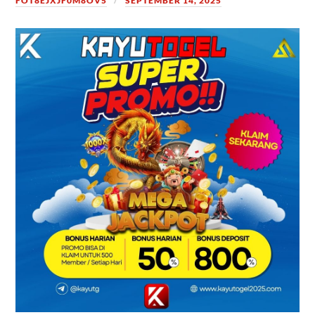
FOT8EJXJF0M8OV5
SEPTEMBER 14, 2025