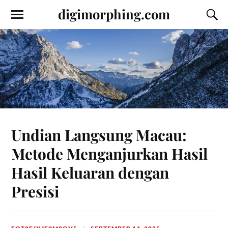
digimorphing.com
Undian Langsung Macau:
Metode Menganjurkan Hasil
Hasil Keluaran dengan
Presisi