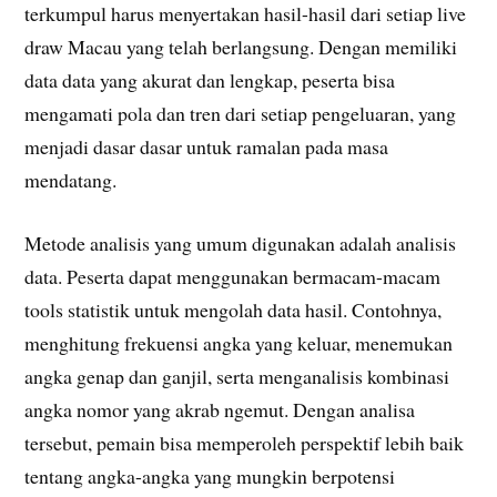
terkumpul harus menyertakan hasil-hasil dari setiap live
draw Macau yang telah berlangsung. Dengan memiliki
data data yang akurat dan lengkap, peserta bisa
mengamati pola dan tren dari setiap pengeluaran, yang
menjadi dasar dasar untuk ramalan pada masa
mendatang.
Metode analisis yang umum digunakan adalah analisis
data. Peserta dapat menggunakan bermacam-macam
tools statistik untuk mengolah data hasil. Contohnya,
menghitung frekuensi angka yang keluar, menemukan
angka genap dan ganjil, serta menganalisis kombinasi
angka nomor yang akrab ngemut. Dengan analisa
tersebut, pemain bisa memperoleh perspektif lebih baik
tentang angka-angka yang mungkin berpotensi