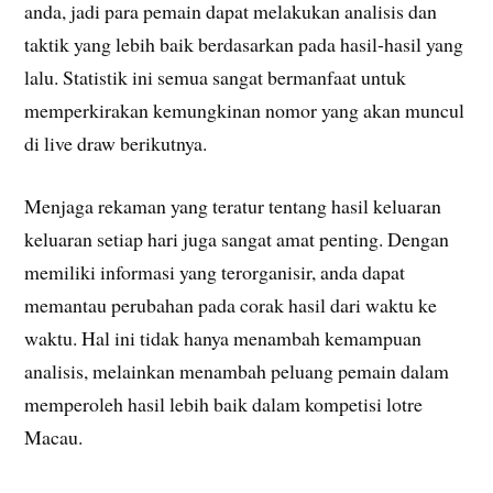
anda, jadi para pemain dapat melakukan analisis dan
taktik yang lebih baik berdasarkan pada hasil-hasil yang
lalu. Statistik ini semua sangat bermanfaat untuk
memperkirakan kemungkinan nomor yang akan muncul
di live draw berikutnya.
Menjaga rekaman yang teratur tentang hasil keluaran
keluaran setiap hari juga sangat amat penting. Dengan
memiliki informasi yang terorganisir, anda dapat
memantau perubahan pada corak hasil dari waktu ke
waktu. Hal ini tidak hanya menambah kemampuan
analisis, melainkan menambah peluang pemain dalam
memperoleh hasil lebih baik dalam kompetisi lotre
Macau.