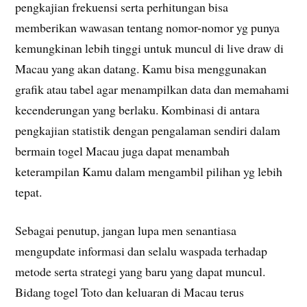
pengkajian frekuensi serta perhitungan bisa
memberikan wawasan tentang nomor-nomor yg punya
kemungkinan lebih tinggi untuk muncul di live draw di
Macau yang akan datang. Kamu bisa menggunakan
grafik atau tabel agar menampilkan data dan memahami
kecenderungan yang berlaku. Kombinasi di antara
pengkajian statistik dengan pengalaman sendiri dalam
bermain togel Macau juga dapat menambah
keterampilan Kamu dalam mengambil pilihan yg lebih
tepat.
Sebagai penutup, jangan lupa men senantiasa
mengupdate informasi dan selalu waspada terhadap
metode serta strategi yang baru yang dapat muncul.
Bidang togel Toto dan keluaran di Macau terus