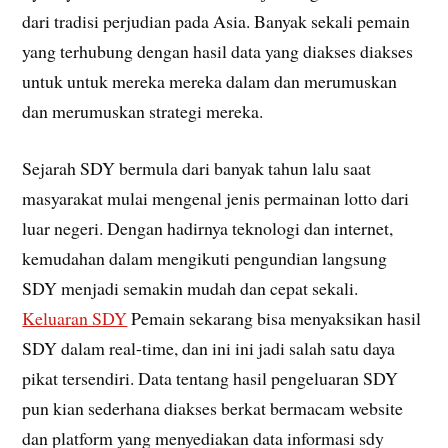
dari tradisi perjudian pada Asia. Banyak sekali pemain
yang terhubung dengan hasil data yang diakses diakses
untuk untuk mereka mereka dalam dan merumuskan
dan merumuskan strategi mereka.
Sejarah SDY bermula dari banyak tahun lalu saat
masyarakat mulai mengenal jenis permainan lotto dari
luar negeri. Dengan hadirnya teknologi dan internet,
kemudahan dalam mengikuti pengundian langsung
SDY menjadi semakin mudah dan cepat sekali.
Keluaran SDY
Pemain sekarang bisa menyaksikan hasil
SDY dalam real-time, dan ini ini jadi salah satu daya
pikat tersendiri. Data tentang hasil pengeluaran SDY
pun kian sederhana diakses berkat bermacam website
dan platform yang menyediakan data informasi sdy