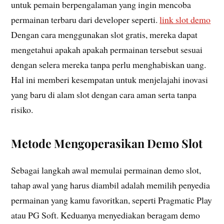
untuk pemain berpengalaman yang ingin mencoba
permainan terbaru dari developer seperti.
link slot demo
Dengan cara menggunakan slot gratis, mereka dapat
mengetahui apakah apakah permainan tersebut sesuai
dengan selera mereka tanpa perlu menghabiskan uang.
Hal ini memberi kesempatan untuk menjelajahi inovasi
yang baru di alam slot dengan cara aman serta tanpa
risiko.
Metode Mengoperasikan Demo Slot
Sebagai langkah awal memulai permainan demo slot,
tahap awal yang harus diambil adalah memilih penyedia
permainan yang kamu favoritkan, seperti Pragmatic Play
atau PG Soft. Keduanya menyediakan beragam demo