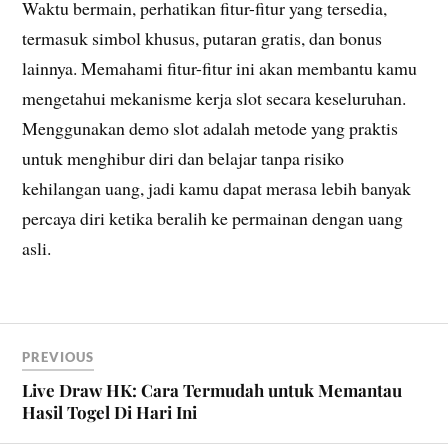
Waktu bermain, perhatikan fitur-fitur yang tersedia,
termasuk simbol khusus, putaran gratis, dan bonus
lainnya. Memahami fitur-fitur ini akan membantu kamu
mengetahui mekanisme kerja slot secara keseluruhan.
Menggunakan demo slot adalah metode yang praktis
untuk menghibur diri dan belajar tanpa risiko
kehilangan uang, jadi kamu dapat merasa lebih banyak
percaya diri ketika beralih ke permainan dengan uang
asli.
PREVIOUS
Live Draw HK: Cara Termudah untuk Memantau
Hasil Togel Di Hari Ini