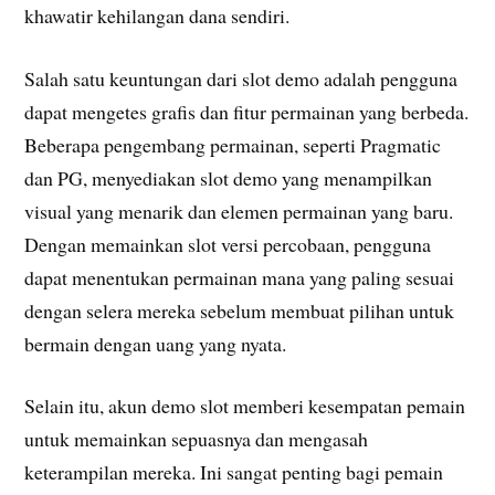
khawatir kehilangan dana sendiri.
Salah satu keuntungan dari slot demo adalah pengguna
dapat mengetes grafis dan fitur permainan yang berbeda.
Beberapa pengembang permainan, seperti Pragmatic
dan PG, menyediakan slot demo yang menampilkan
visual yang menarik dan elemen permainan yang baru.
Dengan memainkan slot versi percobaan, pengguna
dapat menentukan permainan mana yang paling sesuai
dengan selera mereka sebelum membuat pilihan untuk
bermain dengan uang yang nyata.
Selain itu, akun demo slot memberi kesempatan pemain
untuk memainkan sepuasnya dan mengasah
keterampilan mereka. Ini sangat penting bagi pemain