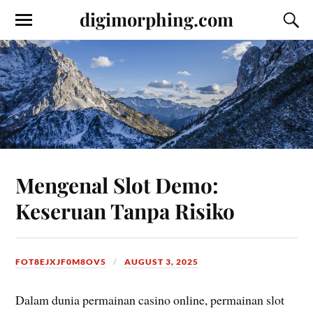
digimorphing.com
Mengenal Slot Demo:
Keseruan Tanpa Risiko
FOT8EJXJF0M8OV5
AUGUST 3, 2025
Dalam dunia permainan casino online, permainan slot