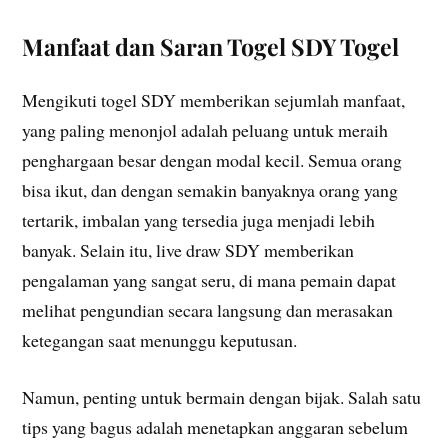
Manfaat dan Saran Togel SDY Togel
Mengikuti togel SDY memberikan sejumlah manfaat,
yang paling menonjol adalah peluang untuk meraih
penghargaan besar dengan modal kecil. Semua orang
bisa ikut, dan dengan semakin banyaknya orang yang
tertarik, imbalan yang tersedia juga menjadi lebih
banyak. Selain itu, live draw SDY memberikan
pengalaman yang sangat seru, di mana pemain dapat
melihat pengundian secara langsung dan merasakan
ketegangan saat menunggu keputusan.
Namun, penting untuk bermain dengan bijak. Salah satu
tips yang bagus adalah menetapkan anggaran sebelum