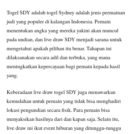
Togel SDY adalah togel Sydney adalah jenis permainan
judi yang populer di kalangan Indonesia. Pemain
menentukan angka yang mereka yakini akan muncul
pada undian, dan live draw SDY menjadi sarana untuk
mengetahui apakah pilihan itu benar. Tahapan ini
dilaksanakan secara adil dan terbuka, yang mana
meningkatkan kepercayaan bagi pemain kepada hasil
yang.
Keberadaan live draw togel SDY juga menawarkan
kemudahan untuk pemain yang tidak bisa menghadiri
lokasi pengundian secara fisik. Para pemain bisa
menyaksikan hasilnya dari dan kapan saja. Selain itu,
live draw ini ikut event hiburan yang ditunggu-tunggu