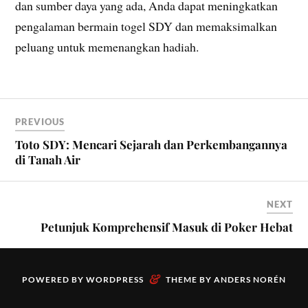
dan sumber daya yang ada, Anda dapat meningkatkan
pengalaman bermain togel SDY dan memaksimalkan
peluang untuk memenangkan hadiah.
PREVIOUS
Toto SDY: Mencari Sejarah dan Perkembangannya
di Tanah Air
NEXT
Petunjuk Komprehensif Masuk di Poker Hebat
&
POWERED BY
WORDPRESS
THEME BY
ANDERS NORÉN