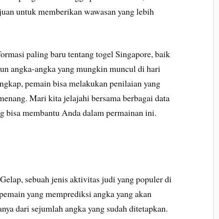
rtujuan untuk memberikan wawasan yang lebih
ormasi paling baru tentang togel Singapore, baik
pun angka-angka yang mungkin muncul di hari
engkap, pemain bisa melakukan penilaian yang
enang. Mari kita jelajahi bersama berbagai data
ang bisa membantu Anda dalam permainan ini.
elap, sebuah jenis aktivitas judi yang populer di
n pemain yang memprediksi angka yang akan
nya dari sejumlah angka yang sudah ditetapkan.