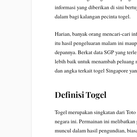
informasi yang diberikan di sini be
dalam bagi kalangan pecinta togel.
Harian, banyak orang mencari-cari inf
itu hasil pengeluaran malam ini mau
depannya. Berkat data SGP yang terl
lebih baik untuk menambah peluang m
dan angka terkait togel Singapore y
Definisi Togel
Togel merupakan singkatan dari Toto G
negara ini. Permainan ini melibatka
muncul dalam hasil pengundian, biasa