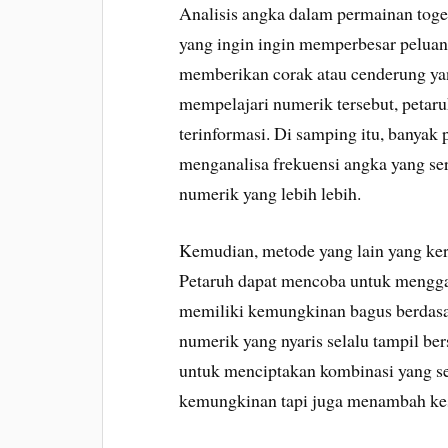
Analisis angka dalam permainan togel
yang ingin ingin memperbesar peluan
memberikan corak atau cenderung ya
mempelajari numerik tersebut, petaru
terinformasi. Di samping itu, banyak
menganalisa frekuensi angka yang s
numerik yang lebih lebih.
Kemudian, metode yang lain yang ker
Petaruh dapat mencoba untuk mengga
memiliki kemungkinan bagus berdasa
numerik yang nyaris selalu tampil be
untuk menciptakan kombinasi yang s
kemungkinan tapi juga menambah kes