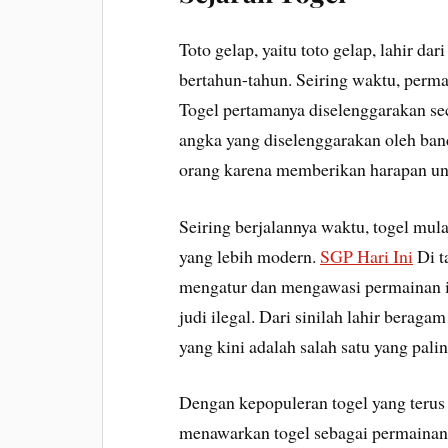
Toto gelap, yaitu toto gelap, lahir da
bertahun-tahun. Seiring waktu, perma
Togel pertamanya diselenggarakan se
angka yang diselenggarakan oleh ban
orang karena memberikan harapan unt
Seiring berjalannya waktu, togel mu
yang lebih modern.
SGP Hari Ini
Di t
mengatur dan mengawasi permainan i
judi ilegal. Dari sinilah lahir beraga
yang kini adalah salah satu yang pali
Dengan kepopuleran togel yang terus 
menawarkan togel sebagai permainan 