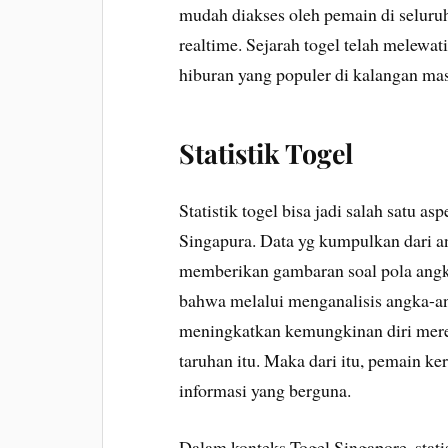
mudah diakses oleh pemain di seluruh 
realtime. Sejarah togel telah melewati
hiburan yang populer di kalangan mas
Statistik Togel
Statistik togel bisa jadi salah satu a
Singapura. Data yg kumpulkan dari a
memberikan gambaran soal pola angka
bahwa melalui menganalisis angka-an
meningkatkan kemungkinan diri mer
taruhan itu. Maka dari itu, pemain k
informasi yang berguna.
Dalam konteks Togel Singapore, statis