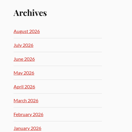
Archives
August 2026
July 2026
June 2026
May 2026
April 2026
March 2026
February 2026
January 2026