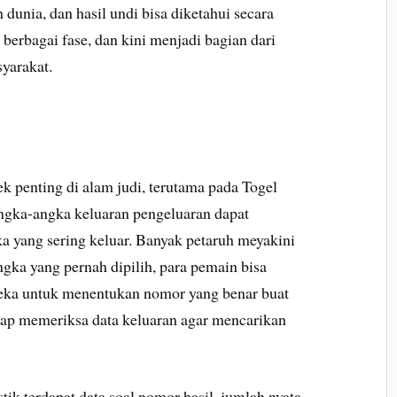
dunia, dan hasil undi bisa diketahui secara
 berbagai fase, dan kini menjadi bagian dari
yarakat.
spek penting di alam judi, terutama pada Togel
ngka-angka keluaran pengeluaran dapat
 yang sering keluar. Banyak petaruh meyakini
gka yang pernah dipilih, para pemain bisa
eka untuk menentukan nomor yang benar buat
erap memeriksa data keluaran agar mencarikan
tik terdapat data soal nomor hasil, jumlah nyata