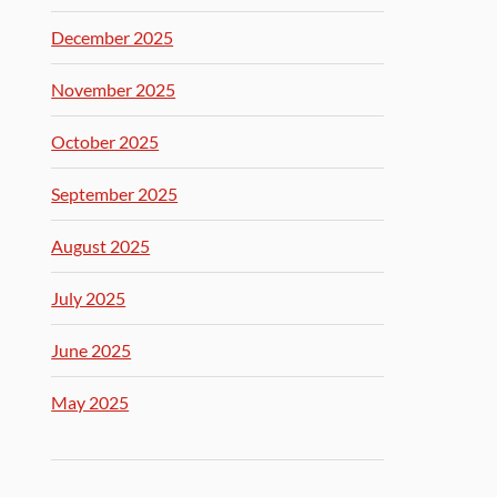
December 2025
November 2025
October 2025
September 2025
August 2025
July 2025
June 2025
May 2025