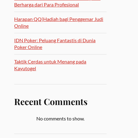
Berharga dari Para Profesional
Harapan QQ|Hadiah bagi Penggemar Judi
Online
IDN Poker: Peluang Fantastis di Dunia
Poker Online
Taktik Cerdas untuk Menang pada
Kayutogel
Recent Comments
No comments to show.