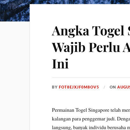
Angka Togel 
Wajib Perlu 
Ini
BY
FOT8EJXJF0M8OV5
ON
AUGUS
Permainan Togel Singapore telah menj
kalangan para penggemar judi. Denga
langsung, banyak individu berusaha m