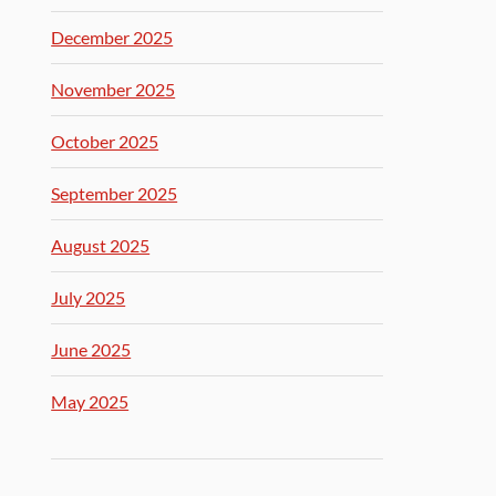
December 2025
November 2025
October 2025
September 2025
August 2025
July 2025
June 2025
May 2025