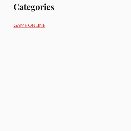
Categories
GAME ONLINE