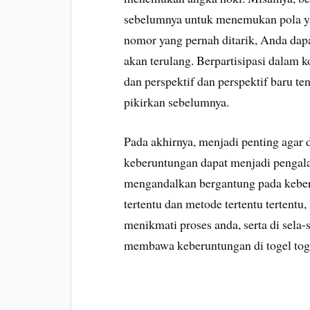
sebelumnya untuk menemukan pola y
nomor yang pernah ditarik, Anda d
akan terulang. Berpartisipasi dalam k
dan perspektif dan perspektif baru t
pikirkan sebelumnya.
Pada akhirnya, menjadi penting agar
keberuntungan dapat menjadi pengal
mengandalkan bergantung pada keber
tertentu dan metode tertentu tertentu,
menikmati proses anda, serta di sela-
membawa keberuntungan di togel togel