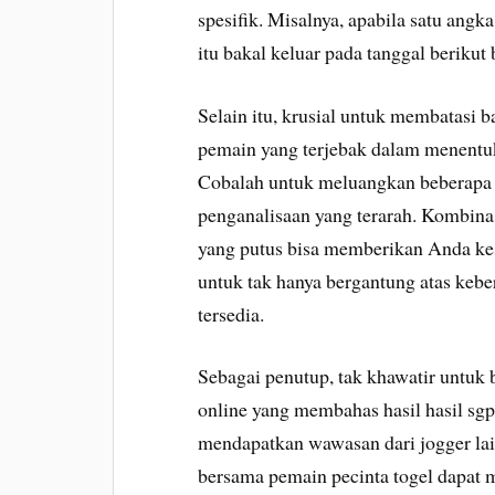
spesifik. Misalnya, apabila satu ang
itu bakal keluar pada tanggal berikut b
Selain itu, krusial untuk membatasi b
pemain yang terjebak dalam menentuka
Cobalah untuk meluangkan beberapa 
penganalisaan yang terarah. Kombina
yang putus bisa memberikan Anda kes
untuk tak hanya bergantung atas keb
tersedia.
Sebagai penutup, tak khawatir untuk
online yang membahas hasil hasil sgp
mendapatkan wawasan dari jogger la
bersama pemain pecinta togel dapa