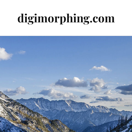
digimorphing.com