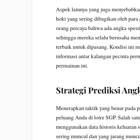
Aspek lainnya yang juga menyebabkan
hoki yang sering dibagikan oleh para
orang percaya bahwa ada angka spesif
sehingga mereka selalu berusaha men
terbaik untuk dipasang. Kondisi ini 
informasi antar kalangan pecinta per
permainan ini.
Strategi Prediksi Ang
Menerapkan taktik yang benar pada 
peluang Anda di lotre SGP. Salah sat
menggunakan data historis keluaran 
sering muncul dan yang jarang muncu