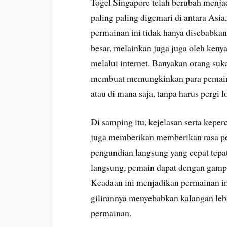
Togel Singapore telah berubah menjad
paling paling digemari di antara Asia,
permainan ini tidak hanya disebabk
besar, melainkan juga juga oleh keny
melalui internet. Banyakan orang suka 
membuat memungkinkan para pemain 
atau di mana saja, tanpa harus pergi l
Di samping itu, kejelasan serta kepe
juga memberikan memberikan rasa per
pengundian langsung yang cepat tepat
langsung, pemain dapat dengan gampa
Keadaan ini menjadikan permainan in
gilirannya menyebabkan kalangan leb
permainan.