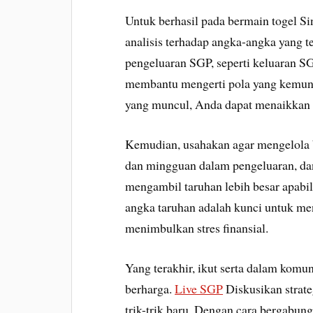
Untuk berhasil pada bermain togel S
analisis terhadap angka-angka yang t
pengeluaran SGP, seperti keluaran SG
membantu mengerti pola yang kemun
yang muncul, Anda dapat menaikkan 
Kemudian, usahakan agar mengelola b
dan mingguan dalam pengeluaran, dan 
mengambil taruhan lebih besar apabi
angka taruhan adalah kunci untuk me
menimbulkan stres finansial.
Yang terakhir, ikut serta dalam komun
berharga.
Live SGP
Diskusikan strate
trik-trik baru. Dengan cara bergabung