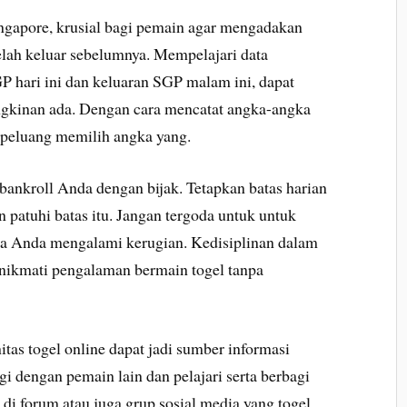
ingapore, krusial bagi pemain agar mengadakan
elah keluar sebelumnya. Mempelajari data
P hari ini dan keluaran SGP malam ini, dapat
gkinan ada. Dengan cara mencatat angka-angka
peluang memilih angka yang.
ankroll Anda dengan bijak. Tetapkan batas harian
patuhi batas itu. Jangan tergoda untuk untuk
la Anda mengalami kerugian. Kedisiplinan dalam
nikmati pengalaman bermain togel tanpa
itas togel online dapat jadi sumber informasi
gi dengan pemain lain dan pelajari serta berbagi
 di forum atau juga grup sosial media yang togel