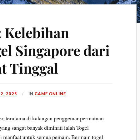
: Kelebihan
el Singapore dari
t Tinggal
12, 2025
IN
GAME ONLINE
er, terutama di kalangan penggemar permainan
to yang sangat banyak diminati ialah Togel
i manfaat untuk semua pemain. Bermain togel