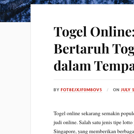
Togel Online
Bertaruh Tog
dalam Tempa
BY
FOT8EJXJF0M8OV5
ON
JULY 
Togel online sekarang semakin popul
judi online. Salah satu jenis tipe lot
Singapore, yang memberikan berbaga