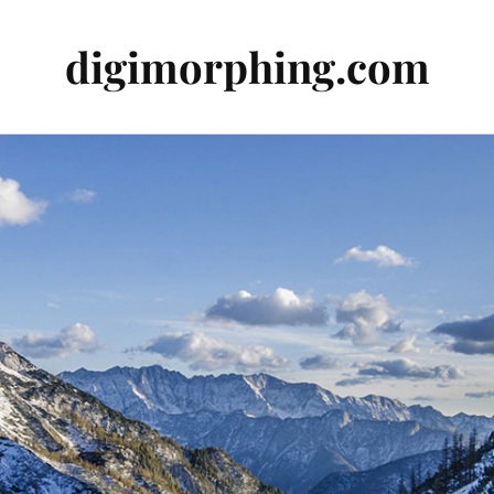
digimorphing.com