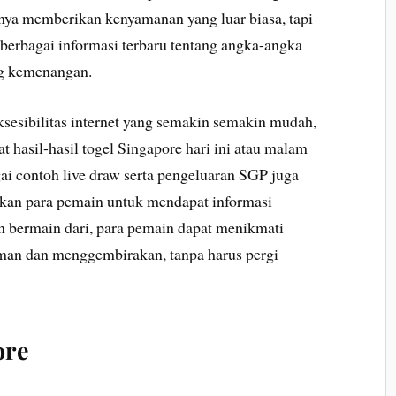
nya memberikan kenyamanan yang luar biasa, tapi
berbagai informasi terbaru tentang angka-angka
ng kemenangan.
sesibilitas internet yang semakin semakin mudah,
hasil-hasil togel Singapore hari ini atau malam
bagai contoh live draw serta pengeluaran SGP juga
nkan para pemain untuk mendapat informasi
an bermain dari, para pemain dapat menikmati
an dan menggembirakan, tanpa harus pergi
ore