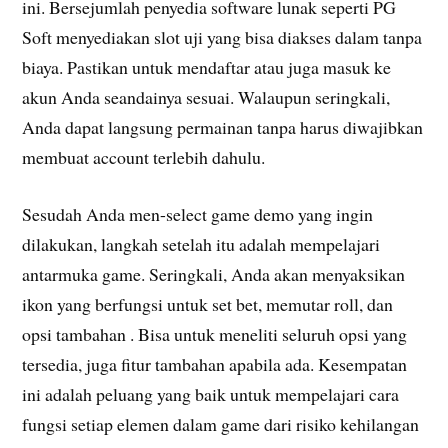
ini. Bersejumlah penyedia software lunak seperti PG
Soft menyediakan slot uji yang bisa diakses dalam tanpa
biaya. Pastikan untuk mendaftar atau juga masuk ke
akun Anda seandainya sesuai. Walaupun seringkali,
Anda dapat langsung permainan tanpa harus diwajibkan
membuat account terlebih dahulu.
Sesudah Anda men-select game demo yang ingin
dilakukan, langkah setelah itu adalah mempelajari
antarmuka game. Seringkali, Anda akan menyaksikan
ikon yang berfungsi untuk set bet, memutar roll, dan
opsi tambahan . Bisa untuk meneliti seluruh opsi yang
tersedia, juga fitur tambahan apabila ada. Kesempatan
ini adalah peluang yang baik untuk mempelajari cara
fungsi setiap elemen dalam game dari risiko kehilangan