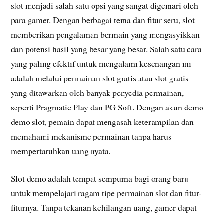
slot menjadi salah satu opsi yang sangat digemari oleh
para gamer. Dengan berbagai tema dan fitur seru, slot
memberikan pengalaman bermain yang mengasyikkan
dan potensi hasil yang besar yang besar. Salah satu cara
yang paling efektif untuk mengalami kesenangan ini
adalah melalui permainan slot gratis atau slot gratis
yang ditawarkan oleh banyak penyedia permainan,
seperti Pragmatic Play dan PG Soft. Dengan akun demo
demo slot, pemain dapat mengasah keterampilan dan
memahami mekanisme permainan tanpa harus
mempertaruhkan uang nyata.
Slot demo adalah tempat sempurna bagi orang baru
untuk mempelajari ragam tipe permainan slot dan fitur-
fiturnya. Tanpa tekanan kehilangan uang, gamer dapat