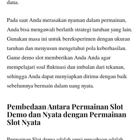
dana.
Pada saat Anda merasakan nyaman dalam permainan,
Anda bisa mengawali berlatih strategi taruhan yang lain.
Gunakan masa ini untuk bereksperimen dengan ukuran
taruhan dan menyusun mengetahui pola keberhasilan.
Game demo slot memberikan Anda Anda agar
mempelajari soal fluktuasi dan imbalan dari tekanan,
sehingga Anda dapat menyiapkan dirimu dengan baik
sebelumnya bermain dalam uang nyata.
Pembedaan Antara Permainan Slot
Demo dan Nyata dengan Permainan
Slot Nyata
Permainan Slot demo adalah versi percobaan adalah