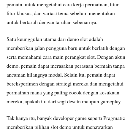
pemain untuk mengetahui cara kerja permainan, fitur-
fitur khusus, dan variasi tema sebelum menentukan
untuk bertaruh dengan taruhan sebenarnya.
Satu keunggulan utama dari demo slot adalah
memberikan jalan pengguna baru untuk berlatih dengan
serta memahami cara main perangkat slot. Dengan akun
demo, pemain dapat merasakan perasaan bermain tanpa
ancaman hilangnya modal. Selain itu, pemain dapat
bereksperimen dengan strategi mereka dan mengetahui
permainan mana yang paling cocok dengan kesukaan
mereka, apakah itu dari segi desain maupun gameplay.
Tak hanya itu, banyak developer game seperti Pragmatic
memberikan pilihan slot demo untuk menawarkan