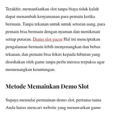
Terakhir, memanfaatkan slot tanpa biaya tidak kalah
dapat menambah kenyamanan para pemain ketika
bermain. Tanpa tekanan untuk untuk setoran uang, para
pemain bisa bermain dengan nyaman dan menikmati
setiap putaran.
Demo slot gacor
Hal ini menciptakan
pengalaman bermain lebih menyenangkan dan bebas
tekanan, dan pemain bisa fokus kepada hiburan yang
disediakan oleh game tanpa perlu merasa terpaksa agar
memenangkan keuntungan.
Metode Memainkan Demo Slot
Supaya memulai permainan demo slot, pertama-tama
Anda harus mencari website yang menawarkan game