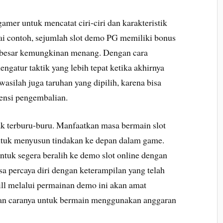
gamer untuk mencatat ciri-ciri dan karakteristik
gai contoh, sejumlah slot demo PG memiliki bonus
erbesar kemungkinan menang. Dengan cara
gatur taktik yang lebih tepat ketika akhirnya
silah juga taruhan yang dipilih, karena bisa
nsi pengembalian.
dak terburu-buru. Manfaatkan masa bermain slot
tuk menyusun tindakan ke depan dalam game.
tuk segera beralih ke demo slot online dengan
sa percaya diri dengan keterampilan yang telah
ill melalui permainan demo ini akan amat
n caranya untuk bermain menggunakan anggaran