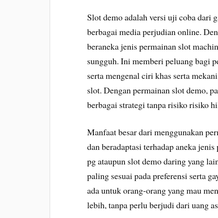
Slot demo adalah versi uji coba dari 
berbagai media perjudian online. De
beraneka jenis permainan slot machi
sungguh. Ini memberi peluang bagi 
serta mengenal ciri khas serta mekan
slot. Dengan permainan slot demo, 
berbagai strategi tanpa risiko risiko 
Manfaat besar dari menggunakan per
dan beradaptasi terhadap aneka jenis
pg ataupun slot demo daring yang l
paling sesuai pada preferensi serta ga
ada untuk orang-orang yang mau men
lebih, tanpa perlu berjudi dari uang asl