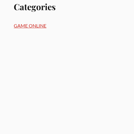
Categories
GAME ONLINE