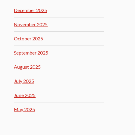
December 2025
November 2025
October 2025
September 2025
August 2025
July 2025
June 2025
May 2025