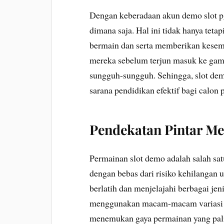
Dengan keberadaan akun demo slot p
dimana saja. Hal ini tidak hanya te
bermain dan serta memberikan kese
mereka sebelum terjun masuk ke g
sungguh-sungguh. Sehingga, slot dem
sarana pendidikan efektif bagi calon 
Pendekatan Pintar M
Permainan slot demo adalah salah s
dengan bebas dari risiko kehilangan
berlatih dan menjelajahi berbagai jen
menggunakan macam-macam variasi sl
menemukan gaya permainan yang pali