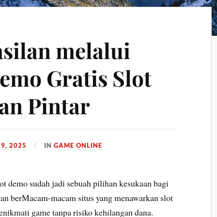
silan melalui
mo Gratis Slot
an Pintar
29, 2025
IN
GAME ONLINE
ot demo sudah jadi sebuah pilihan kesukaan bagi
iran berMacam-macam situs yang menawarkan slot
enikmati game tanpa risiko kehilangan dana.