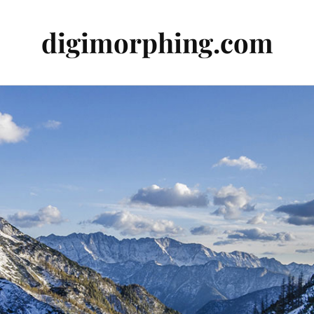
digimorphing.com