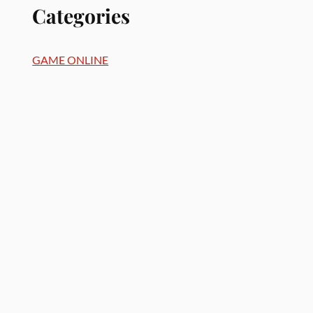
Categories
GAME ONLINE