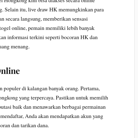
l Hongkong kini bisa diakses secara online
ng. Selain itu, live draw HK memungkinkan para
n secara langsung, memberikan sensasi
togel online, pemain memiliki lebih banyak
an informasi terkini seperti bocoran HK dan
luang menang.
nline
n populer di kalangan banyak orang. Pertama,
hongkong yang terpercaya. Pastikan untuk memilih
eputasi baik dan menawarkan berbagai permainan
lah mendaftar, Anda akan mendapatkan akun yang
oran dan tarikan dana.