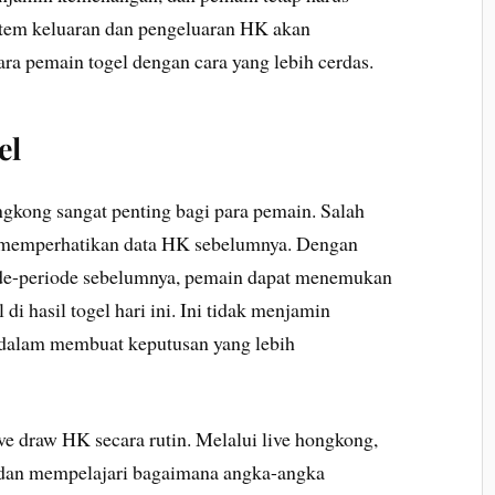
tem keluaran dan pengeluaran HK akan
ra pemain togel dengan cara yang lebih cerdas.
el
kong sangat penting bagi para pemain. Salah
ah memperhatikan data HK sebelumnya. Dengan
ode-periode sebelumnya, pemain dapat menemukan
 hasil togel hari ini. Ini tidak menjamin
dalam membuat keputusan yang lebih
ive draw HK secara rutin. Melalui live hongkong,
l dan mempelajari bagaimana angka-angka