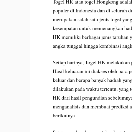
Togel HK atau togel Hongkong adala
populer di Indonesia dan di seluruh 
merupakan salah satu jenis togel yan
kesempatan untuk memenangkan hadiah
HK memiliki berbagai jenis taruhan ya
angka tunggal hingga kombinasi angk
Setiap harinya, Togel HK melakukan 
Hasil keluaran ini diakses oleh para
keluar dan berapa banyak hadiah yan
dilakukan pada waktu tertentu, yang 
HK dari hasil pengundian sebelumnya
menganalisis dan membuat prediksi 
berikutnya.