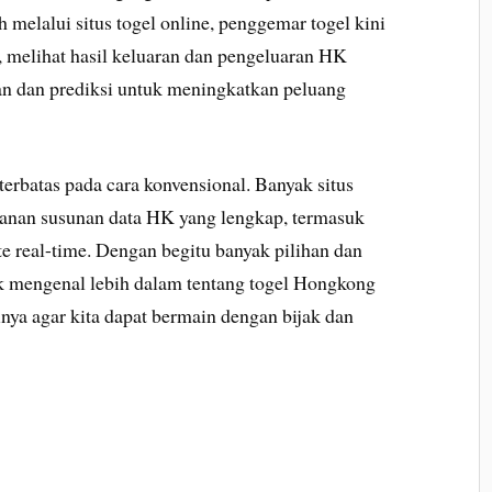
elalui situs togel online, penggemar togel kini
, melihat hasil keluaran dan pengeluaran HK
ran dan prediksi untuk meningkatkan peluang
 terbatas pada cara konvensional. Banyak situs
anan susunan data HK yang lengkap, termasuk
 real-time. Dengan begitu banyak pilihan dan
uk mengenal lebih dalam tentang togel Hongkong
nya agar kita dapat bermain dengan bijak dan