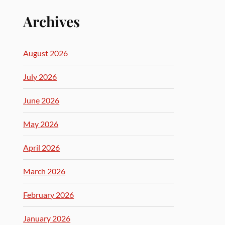
Archives
August 2026
July 2026
June 2026
May 2026
April 2026
March 2026
February 2026
January 2026