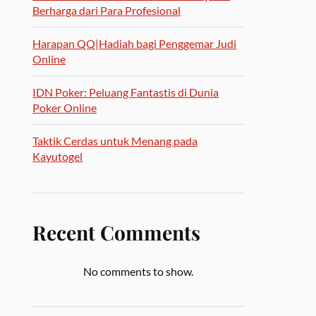
Berharga dari Para Profesional
Harapan QQ|Hadiah bagi Penggemar Judi
Online
IDN Poker: Peluang Fantastis di Dunia
Poker Online
Taktik Cerdas untuk Menang pada
Kayutogel
Recent Comments
No comments to show.