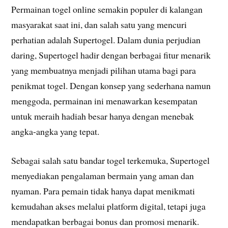
Permainan togel online semakin populer di kalangan
masyarakat saat ini, dan salah satu yang mencuri
perhatian adalah Supertogel. Dalam dunia perjudian
daring, Supertogel hadir dengan berbagai fitur menarik
yang membuatnya menjadi pilihan utama bagi para
penikmat togel. Dengan konsep yang sederhana namun
menggoda, permainan ini menawarkan kesempatan
untuk meraih hadiah besar hanya dengan menebak
angka-angka yang tepat.
Sebagai salah satu bandar togel terkemuka, Supertogel
menyediakan pengalaman bermain yang aman dan
nyaman. Para pemain tidak hanya dapat menikmati
kemudahan akses melalui platform digital, tetapi juga
mendapatkan berbagai bonus dan promosi menarik.