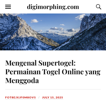
digimorphing.com
Mengenal Supertogel:
Permainan Togel Online yang
Menggoda
FOT8EJXJF0M8OV5
JULY 15, 2025