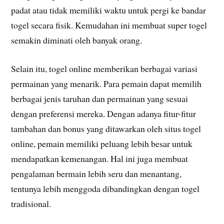
padat atau tidak memiliki waktu untuk pergi ke bandar
togel secara fisik. Kemudahan ini membuat super togel
semakin diminati oleh banyak orang.
Selain itu, togel online memberikan berbagai variasi
permainan yang menarik. Para pemain dapat memilih
berbagai jenis taruhan dan permainan yang sesuai
dengan preferensi mereka. Dengan adanya fitur-fitur
tambahan dan bonus yang ditawarkan oleh situs togel
online, pemain memiliki peluang lebih besar untuk
mendapatkan kemenangan. Hal ini juga membuat
pengalaman bermain lebih seru dan menantang,
tentunya lebih menggoda dibandingkan dengan togel
tradisional.