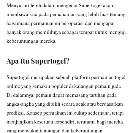
Menyusuri lebih dalam mengenai Supertogel akan
membawa kita pada pemahaman yang lebih luas tentang
bagaimana permainan ini beroperasi dan mengapa
banyak orang memilihnya sebagai tempat untuk menguji
keberuntungan mereka.
Apa Itu Supertogel?
Supertogel merupakan sebuah platform permainan togel
online yang semakin populer di kalangan pemain judi.
Di dalamnya, pemain dapat memasang taruhan pada
angka-angka yang dipilih secara acak atau berdasarkan
prediksi. Konsep permainan ini cukup sederhana, tetapi
menjanjikan keseruan tersendiri, terutama bagi mereka
yang menyukai tantangan dan keberuntungan.