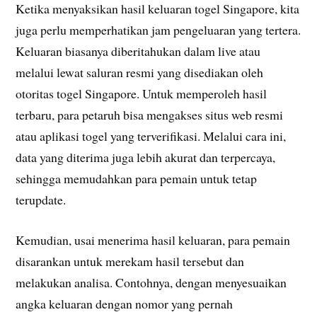
Ketika menyaksikan hasil keluaran togel Singapore, kita
juga perlu memperhatikan jam pengeluaran yang tertera.
Keluaran biasanya diberitahukan dalam live atau
melalui lewat saluran resmi yang disediakan oleh
otoritas togel Singapore. Untuk memperoleh hasil
terbaru, para petaruh bisa mengakses situs web resmi
atau aplikasi togel yang terverifikasi. Melalui cara ini,
data yang diterima juga lebih akurat dan terpercaya,
sehingga memudahkan para pemain untuk tetap
terupdate.
Kemudian, usai menerima hasil keluaran, para pemain
disarankan untuk merekam hasil tersebut dan
melakukan analisa. Contohnya, dengan menyesuaikan
angka keluaran dengan nomor yang pernah