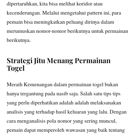
dipertaruhkan, kita bisa melihat koridor atau
kecenderungan. Melalui mengetahui pattern ini, para
pemain bisa meningkatkan peluang dirinya dalam
merumuskan nomor-nomor berikutnya untuk permainan
berikutnya.
Strategi Jitu Menang Permainan
Togel
Meraih Kemenangan dalam permainan togel bukan
hanya tergantung pada nasib saja. Salah satu tips tips
yang perlu diperhatikan adalah adalah melaksanakan
analisis yang terhadap hasil keluaran yang lalu. Dengan
cara menganalisis pola nomor yang sering muncul,
pemain dapat memperoleh wawasan yang baik tentang