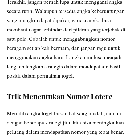
Terakhir, jangan pernah lupa untuk mengganti angka
secara rutin. Walaupun tersedia angka keberuntungan
yang mungkin dapat dipakai, variasi angka bisa
membantu agar terhindar dari pikiran yang terjebak di
satu pola. Cobalah untuk menggabungkan nomor
beragam setiap kali bermain, dan jangan ragu untuk
menggunakan angka baru. Langkah ini bisa menjadi
langkah langkah strategis dalam mendapatkan hasil
positif dalam permainan togel.
Trik Menentukan Nomor Lotere
Memilih angka togel bukan hal yang mudah, namun
dengan beberapa strategi jitu, kita bisa meningkatkan
peluang dalam mendapatkan nomor yang tepat benar.