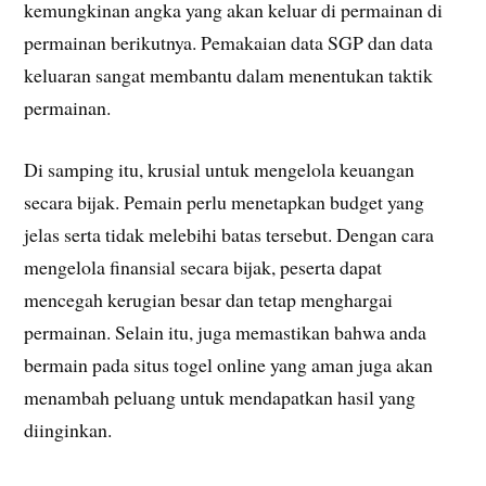
kemungkinan angka yang akan keluar di permainan di
permainan berikutnya. Pemakaian data SGP dan data
keluaran sangat membantu dalam menentukan taktik
permainan.
Di samping itu, krusial untuk mengelola keuangan
secara bijak. Pemain perlu menetapkan budget yang
jelas serta tidak melebihi batas tersebut. Dengan cara
mengelola finansial secara bijak, peserta dapat
mencegah kerugian besar dan tetap menghargai
permainan. Selain itu, juga memastikan bahwa anda
bermain pada situs togel online yang aman juga akan
menambah peluang untuk mendapatkan hasil yang
diinginkan.