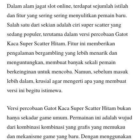
Dalam alam jagat slot online, terdapat sejumlah istilah
dan fitur yang sering sering menyulitkan pemain baru.
Salah satu dari sekian adalah ciri super scatter yang
sedang populer, terutama dalam versi percobaan Gatot
Kaca Super Scatter Hitam. Fitur ini memberikan
pengalaman bergambling yang lebih menarik dan
menguntungkan, membuat banyak sekali pemain
berkeinginan untuk mencoba. Namun, sebelum masuk
lebih dalam, krusial agar mengerti apa yang membuat
versi ini begitu istimewa.
Versi percobaan Gatot Kaca Super Scatter Hitam bukan
hanya sekadar game umum. Permainan ini adalah wujud
dari kombinasi kombinasi yang grafis yang memukau
dan mekanisme game yang baru. Dengan menggunakan