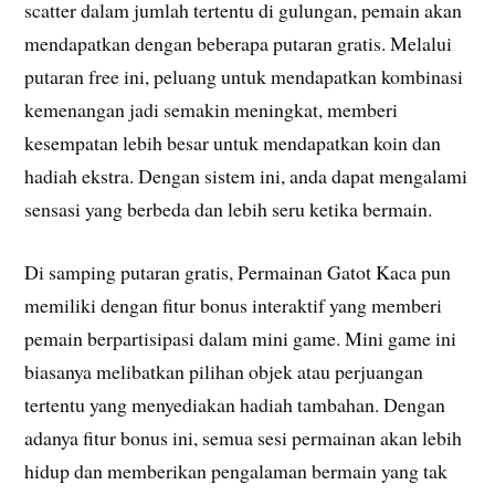
scatter dalam jumlah tertentu di gulungan, pemain akan
mendapatkan dengan beberapa putaran gratis. Melalui
putaran free ini, peluang untuk mendapatkan kombinasi
kemenangan jadi semakin meningkat, memberi
kesempatan lebih besar untuk mendapatkan koin dan
hadiah ekstra. Dengan sistem ini, anda dapat mengalami
sensasi yang berbeda dan lebih seru ketika bermain.
Di samping putaran gratis, Permainan Gatot Kaca pun
memiliki dengan fitur bonus interaktif yang memberi
pemain berpartisipasi dalam mini game. Mini game ini
biasanya melibatkan pilihan objek atau perjuangan
tertentu yang menyediakan hadiah tambahan. Dengan
adanya fitur bonus ini, semua sesi permainan akan lebih
hidup dan memberikan pengalaman bermain yang tak