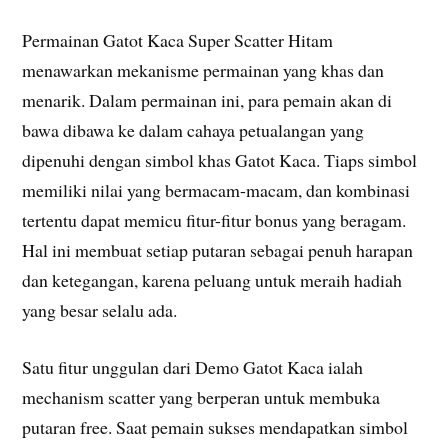
Permainan Gatot Kaca Super Scatter Hitam
menawarkan mekanisme permainan yang khas dan
menarik. Dalam permainan ini, para pemain akan di
bawa dibawa ke dalam cahaya petualangan yang
dipenuhi dengan simbol khas Gatot Kaca. Tiaps simbol
memiliki nilai yang bermacam-macam, dan kombinasi
tertentu dapat memicu fitur-fitur bonus yang beragam.
Hal ini membuat setiap putaran sebagai penuh harapan
dan ketegangan, karena peluang untuk meraih hadiah
yang besar selalu ada.
Satu fitur unggulan dari Demo Gatot Kaca ialah
mechanism scatter yang berperan untuk membuka
putaran free. Saat pemain sukses mendapatkan simbol