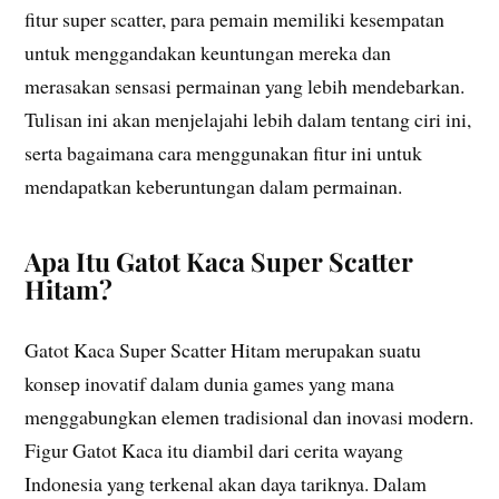
fitur super scatter, para pemain memiliki kesempatan
untuk menggandakan keuntungan mereka dan
merasakan sensasi permainan yang lebih mendebarkan.
Tulisan ini akan menjelajahi lebih dalam tentang ciri ini,
serta bagaimana cara menggunakan fitur ini untuk
mendapatkan keberuntungan dalam permainan.
Apa Itu Gatot Kaca Super Scatter
Hitam?
Gatot Kaca Super Scatter Hitam merupakan suatu
konsep inovatif dalam dunia games yang mana
menggabungkan elemen tradisional dan inovasi modern.
Figur Gatot Kaca itu diambil dari cerita wayang
Indonesia yang terkenal akan daya tariknya. Dalam