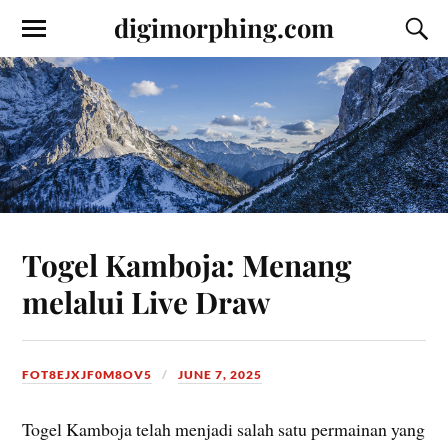
digimorphing.com
Togel Kamboja: Menang
melalui Live Draw
FOT8EJXJF0M8OV5
JUNE 7, 2025
Togel Kamboja telah menjadi salah satu permainan yang