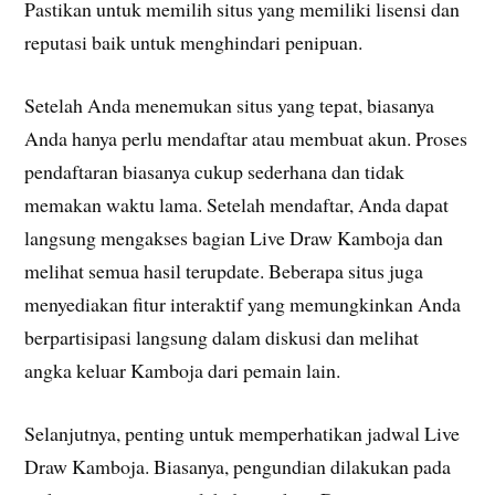
Pastikan untuk memilih situs yang memiliki lisensi dan
reputasi baik untuk menghindari penipuan.
Setelah Anda menemukan situs yang tepat, biasanya
Anda hanya perlu mendaftar atau membuat akun. Proses
pendaftaran biasanya cukup sederhana dan tidak
memakan waktu lama. Setelah mendaftar, Anda dapat
langsung mengakses bagian Live Draw Kamboja dan
melihat semua hasil terupdate. Beberapa situs juga
menyediakan fitur interaktif yang memungkinkan Anda
berpartisipasi langsung dalam diskusi dan melihat
angka keluar Kamboja dari pemain lain.
Selanjutnya, penting untuk memperhatikan jadwal Live
Draw Kamboja. Biasanya, pengundian dilakukan pada