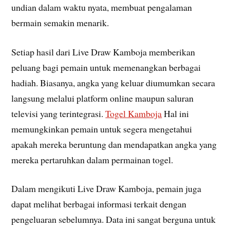
undian dalam waktu nyata, membuat pengalaman
bermain semakin menarik.
Setiap hasil dari Live Draw Kamboja memberikan
peluang bagi pemain untuk memenangkan berbagai
hadiah. Biasanya, angka yang keluar diumumkan secara
langsung melalui platform online maupun saluran
televisi yang terintegrasi.
Togel Kamboja
Hal ini
memungkinkan pemain untuk segera mengetahui
apakah mereka beruntung dan mendapatkan angka yang
mereka pertaruhkan dalam permainan togel.
Dalam mengikuti Live Draw Kamboja, pemain juga
dapat melihat berbagai informasi terkait dengan
pengeluaran sebelumnya. Data ini sangat berguna untuk