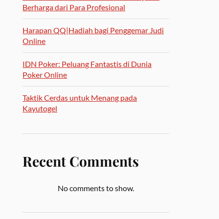
Berharga dari Para Profesional
Harapan QQ|Hadiah bagi Penggemar Judi
Online
IDN Poker: Peluang Fantastis di Dunia
Poker Online
Taktik Cerdas untuk Menang pada
Kayutogel
Recent Comments
No comments to show.