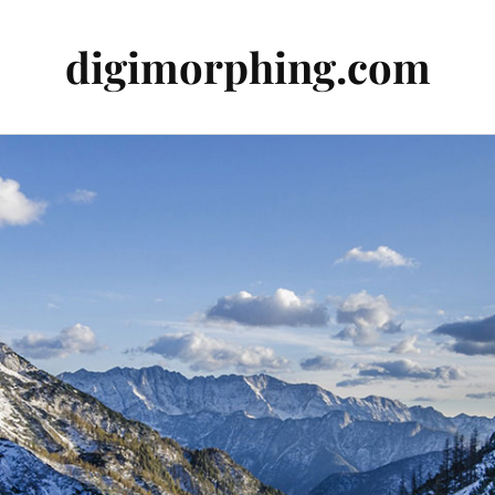
digimorphing.com