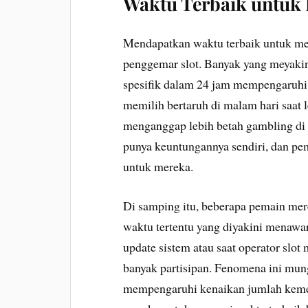
Waktu Terbaik untuk
Mendapatkan waktu terbaik untuk me
penggemar slot. Banyak yang meyaki
spesifik dalam 24 jam mempengaruhi 
memilih bertaruh di malam hari saat 
menganggap lebih betah gambling di p
punya keuntungannya sendiri, dan p
untuk mereka.
Di samping itu, beberapa pemain me
waktu tertentu yang diyakini menawar
update sistem atau saat operator slo
banyak partisipan. Fenomena ini mung
mempengaruhi kenaikan jumlah keme