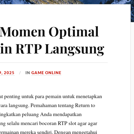
 Momen Optimal
in RTP Langsung
9, 2025
IN
GAME ONLINE
gat penting untuk para pemain untuk menetapkan
cara langsung. Pemahaman tentang Return to
ningkatkan peluang Anda mendapatkan
ng selalu mencari bocoran RTP slot agar agar
rmainan mereka sendiri. Dengan mengetahui