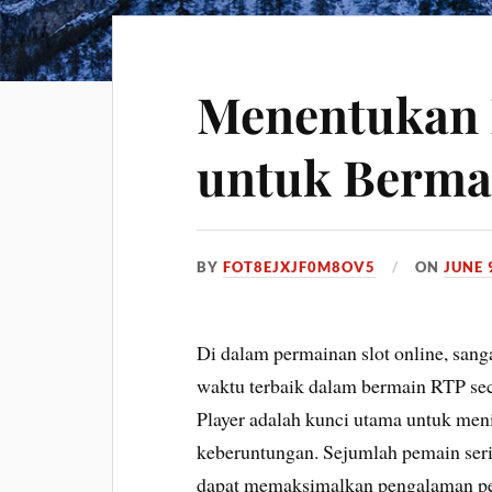
Menentukan
untuk Berma
BY
FOT8EJXJF0M8OV5
ON
JUNE 
Di dalam permainan slot online, san
waktu terbaik dalam bermain RTP se
Player adalah kunci utama untuk me
keberuntungan. Sejumlah pemain seri
dapat memaksimalkan pengalaman pe