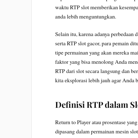
waktu RTP slot memberikan kesempat
anda lebih menguntungkan.
Selain itu, karena adanya perbedaan 
serta RTP slot gacor, para pemain dit
tipe permainan yang akan mereka mai
faktor yang bisa menolong Anda men
RTP dari slot secara langsung dan ber
kita eksplorasi lebih jauh agar Anda 
Definisi RTP dalam Sl
Return to Player atau prosentase ya
dipasang dalam permainan mesin slo