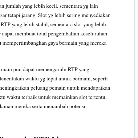
 jumlah yang lebih kecil, sementara yg lain
 tetapi jarang. Slot yg lebih sering menyediakan
TP yang lebih stabil, sementara slot yang lebih
 dapat membuat total pengembalian keseluruhan
lu mempertimbangkan gaya bermain yang mereka
.
bermain pun dapat memengaruhi RTP yang
enentukan waktu yg tepat untuk bermain, seperti
at meningkatkan peluang pemain untuk mendapatkan
waktu terbaik untuk memainkan slot tertentu,
laman mereka serta menambah potensi