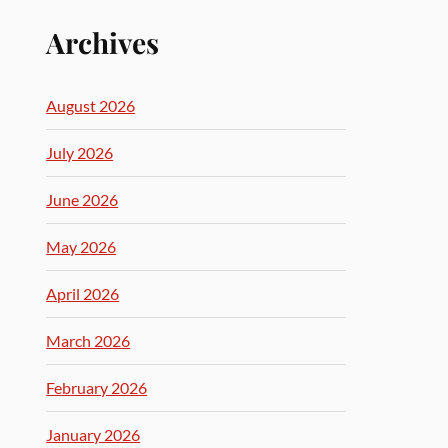
Archives
August 2026
July 2026
June 2026
May 2026
April 2026
March 2026
February 2026
January 2026