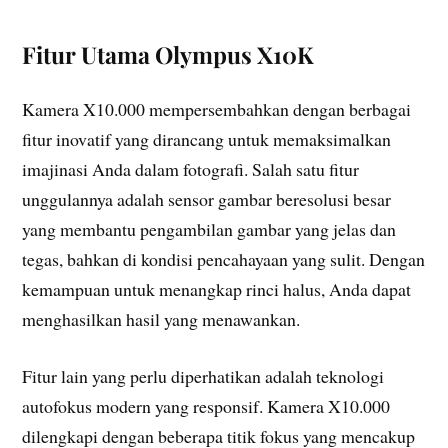
Fitur Utama Olympus X10K
Kamera X10.000 mempersembahkan dengan berbagai
fitur inovatif yang dirancang untuk memaksimalkan
imajinasi Anda dalam fotografi. Salah satu fitur
unggulannya adalah sensor gambar beresolusi besar
yang membantu pengambilan gambar yang jelas dan
tegas, bahkan di kondisi pencahayaan yang sulit. Dengan
kemampuan untuk menangkap rinci halus, Anda dapat
menghasilkan hasil yang menawankan.
Fitur lain yang perlu diperhatikan adalah teknologi
autofokus modern yang responsif. Kamera X10.000
dilengkapi dengan beberapa titik fokus yang mencakup