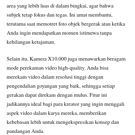
area yang lebih luas di dalam bingkai, agar bahwa
subjek tetap fokus dan tegas. Ini amat membantu,
terutama saat memotret foto objek bergerak atau ketika
Anda ingin mendapatkan momen istimewa tanpa
kehilangan ketajaman.
Selain itu, Kamera X10.000 juga menawarkan beragam
mode perekaman video high-quality. Anda bisa
merekam video dalam resolusi tinggi dengan
pengendalian goyangan yang baik, sehingga setiap
gerakan dapat direkam dengan mulus. Fitur ini
jadikannya ideal bagi para kreator yang ingin menggali
aspek video dalam karya mereka, memberikan
kebebasan lebih untuk mengekspresikan konsep dan
pandangan Anda.