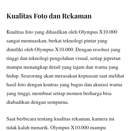
Kualitas Foto dan Rekaman
Kualitas foto yang dihasilkan oleh Olympus X10.000
sangat memuaskan, berkat teknologi pintar yang
dimiliki oleh Olympus X10.000. Dengan resolusi yang
tinggi dan teknologi pengolahan visual, setiap jepretan
mampu menangkap detail yang tajam dan warna yang
hidup. Seseorang akan merasakan kepuasan saat melihat
hasil foto dengan kontras yang bagus dan akurasi warna
yang tinggi, membuat setiap momen berharga bisa
diabadikan dengan sempurna.
Saat berbicara tentang kualitas rekaman, kamera ini
tidak kalah menarik. Olympus X10.000 mampu