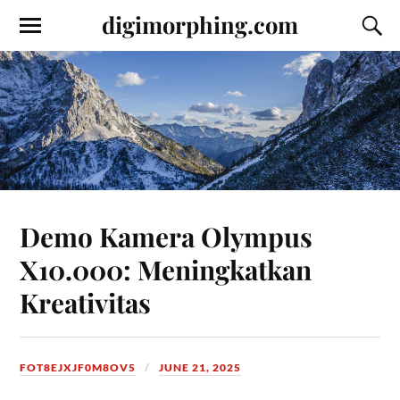
digimorphing.com
Demo Kamera Olympus
X10.000: Meningkatkan
Kreativitas
FOT8EJXJF0M8OV5
JUNE 21, 2025