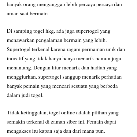
banyak orang menganggap lebih percaya percaya dan
aman saat bermain.
Di samping togel hkg, ada juga supertogel yang
menawarkan pengalaman bermain yang lebih.
Supertogel terkenal karena ragam permainan unik dan
inovatif yang tidak hanya hanya menarik namun juga
menantang. Dengan fitur menarik dan hadiah yang
menggiurkan, supertogel sanggup menarik perhatian
banyak pemain yang mencari sesuatu yang berbeda
dalam judi togel.
Tidak ketinggalan, togel online adalah pilihan yang
semakin terkenal di zaman siber ini. Pemain dapat
mengakses itu kapan saja dan dari mana pun,