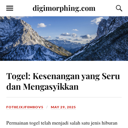
digimorphing.com
Togel: Kesenangan yang Seru
dan Mengasyikkan
FOT8EJXJF0M8OV5
MAY 29, 2025
Permainan togel telah menjadi salah satu jenis hiburan