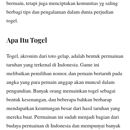
bermain, tetapi juga menciptakan komunitas yg saling
berbagi tips dan pengalaman dalam dunia perjudian
togel.
Apa Itu Togel
Togel, akronim dari toto gelap, adalah bentuk permainan
taruhan yang terkenal di Indonesia. Game ini
melibatkan pemilihan nomor, dan pemain bertaruh pada
angka yang para pemain anggap akan muncul dalam
pengundian. Banyak orang memainkan togel sebagai
bentuk kesenangan, dan beberapa bahkan berharap
mendapatkan keuntungan besar dari hasil taruhan yang
mereka buat. Permainan ini sudah menjadi bagian dari
budaya permainan di Indonesia dan mempunyai banyak