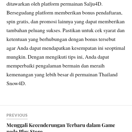
ditawarkan oleh platform permainan Salju4D.
Bersegudang platform memberikan bonus pendaftaran,
spin gratis, dan promosi lainnya yang dapat memberikan
tambahan peluang sukses. Pastikan untuk cek syarat dan
ketentuan yang berhubungan dengan bonus tersebut
agar Anda dapat mendapatkan kesempatan ini seoptimal
mungkin. Dengan mengikuti tips ini, Anda dapat
memperbaiki pengalaman bermain dan meraih
kemenangan yang lebih besar di permainan Thailand
Snow4D.
PREVIOUS
Menggali Kecenderungan Terbaru dalam Game
pada Play Store