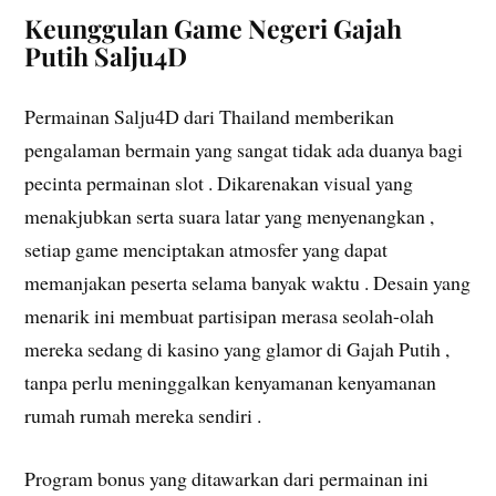
Keunggulan Game Negeri Gajah
Putih Salju4D
Permainan Salju4D dari Thailand memberikan
pengalaman bermain yang sangat tidak ada duanya bagi
pecinta permainan slot . Dikarenakan visual yang
menakjubkan serta suara latar yang menyenangkan ,
setiap game menciptakan atmosfer yang dapat
memanjakan peserta selama banyak waktu . Desain yang
menarik ini membuat partisipan merasa seolah-olah
mereka sedang di kasino yang glamor di Gajah Putih ,
tanpa perlu meninggalkan kenyamanan kenyamanan
rumah rumah mereka sendiri .
Program bonus yang ditawarkan dari permainan ini