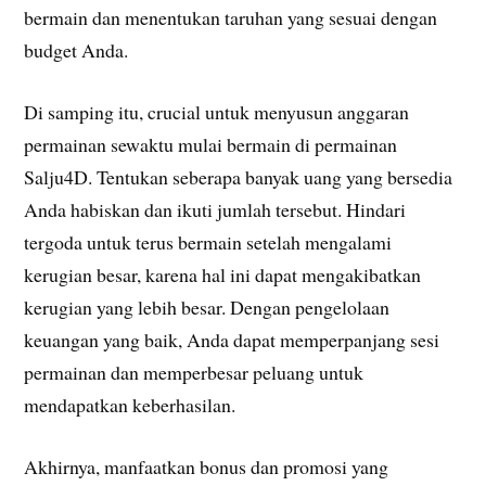
bermain dan menentukan taruhan yang sesuai dengan
budget Anda.
Di samping itu, crucial untuk menyusun anggaran
permainan sewaktu mulai bermain di permainan
Salju4D. Tentukan seberapa banyak uang yang bersedia
Anda habiskan dan ikuti jumlah tersebut. Hindari
tergoda untuk terus bermain setelah mengalami
kerugian besar, karena hal ini dapat mengakibatkan
kerugian yang lebih besar. Dengan pengelolaan
keuangan yang baik, Anda dapat memperpanjang sesi
permainan dan memperbesar peluang untuk
mendapatkan keberhasilan.
Akhirnya, manfaatkan bonus dan promosi yang