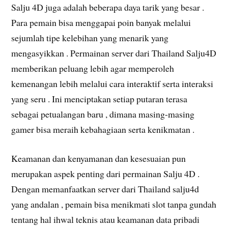
Salju 4D juga adalah beberapa daya tarik yang besar .
Para pemain bisa menggapai poin banyak melalui
sejumlah tipe kelebihan yang menarik yang
mengasyikkan . Permainan server dari Thailand Salju4D
memberikan peluang lebih agar memperoleh
kemenangan lebih melalui cara interaktif serta interaksi
yang seru . Ini menciptakan setiap putaran terasa
sebagai petualangan baru , dimana masing-masing
gamer bisa meraih kebahagiaan serta kenikmatan .
Keamanan dan kenyamanan dan kesesuaian pun
merupakan aspek penting dari permainan Salju 4D .
Dengan memanfaatkan server dari Thailand salju4d
yang andalan , pemain bisa menikmati slot tanpa gundah
tentang hal ihwal teknis atau keamanan data pribadi