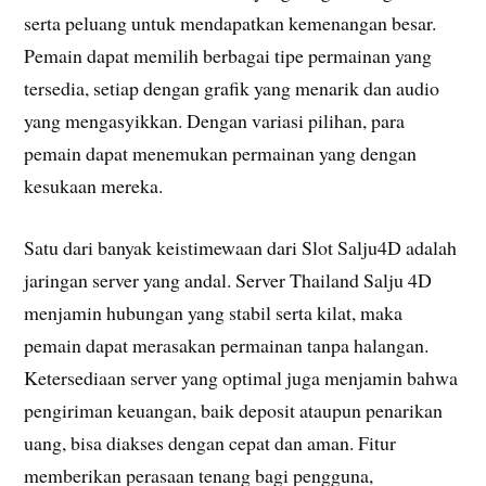
serta peluang untuk mendapatkan kemenangan besar.
Pemain dapat memilih berbagai tipe permainan yang
tersedia, setiap dengan grafik yang menarik dan audio
yang mengasyikkan. Dengan variasi pilihan, para
pemain dapat menemukan permainan yang dengan
kesukaan mereka.
Satu dari banyak keistimewaan dari Slot Salju4D adalah
jaringan server yang andal. Server Thailand Salju 4D
menjamin hubungan yang stabil serta kilat, maka
pemain dapat merasakan permainan tanpa halangan.
Ketersediaan server yang optimal juga menjamin bahwa
pengiriman keuangan, baik deposit ataupun penarikan
uang, bisa diakses dengan cepat dan aman. Fitur
memberikan perasaan tenang bagi pengguna,